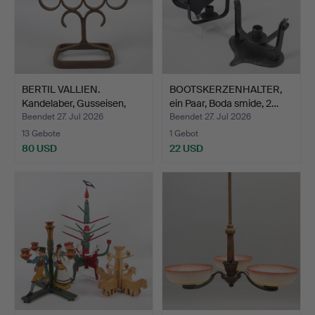
BERTIL VALLIEN.
BOOTSKERZENHALTER,
Kandelaber, Gusseisen,
ein Paar, Boda smide, 2…
Bod…
Beendet 27. Jul 2026
Beendet 27. Jul 2026
13 Gebote
1 Gebot
80 USD
22 USD