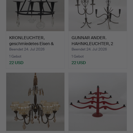
KRONLEUCHTER,
GUNNAR ANDER.
geschmiedetes Eisen &
HAHNKLEUCHTER, 2
Glas, …
Stück, Schm…
Beendet 24. Jul 2026
Beendet 24. Jul 2026
1 Gebot
1 Gebot
22 USD
22 USD