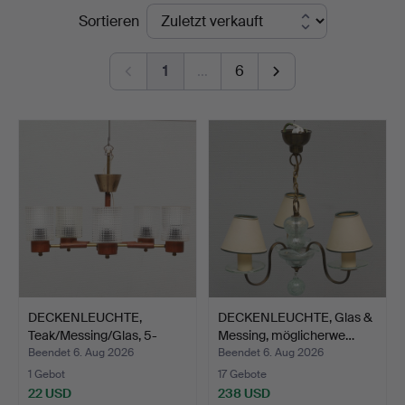
Endpreise
Sortieren
Auktioner
1
…
6
DECKENLEUCHTE,
DECKENLEUCHTE, Glas &
Teak/Messing/Glas, 5-
Messing, möglicherwe…
flammi…
Beendet 6. Aug 2026
Beendet 6. Aug 2026
1 Gebot
17 Gebote
22 USD
238 USD