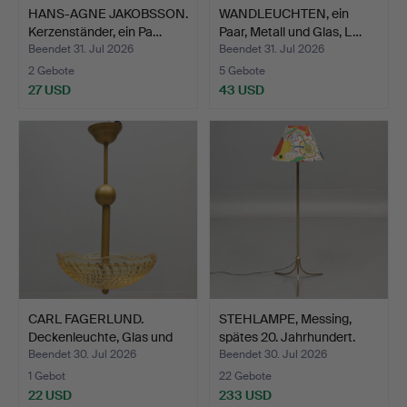
HANS-AGNE JAKOBSSON.
WANDLEUCHTEN, ein
Kerzenständer, ein Pa…
Paar, Metall und Glas, L…
Beendet 31. Jul 2026
Beendet 31. Jul 2026
2 Gebote
5 Gebote
27 USD
43 USD
CARL FAGERLUND.
STEHLAMPE, Messing,
Deckenleuchte, Glas und
spätes 20. Jahrhundert.
Me…
Beendet 30. Jul 2026
Beendet 30. Jul 2026
1 Gebot
22 Gebote
22 USD
233 USD