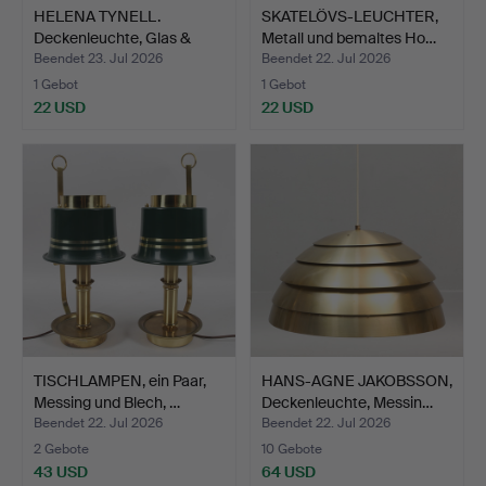
HELENA TYNELL.
SKATELÖVS-LEUCHTER,
Deckenleuchte, Glas &
Metall und bemaltes Ho…
Metal…
Beendet 23. Jul 2026
Beendet 22. Jul 2026
1 Gebot
1 Gebot
22 USD
22 USD
TISCHLAMPEN, ein Paar,
HANS-AGNE JAKOBSSON,
Messing und Blech, …
Deckenleuchte, Messin…
Beendet 22. Jul 2026
Beendet 22. Jul 2026
2 Gebote
10 Gebote
43 USD
64 USD