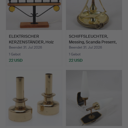
ELEKTRISCHER
SCHIFFSLEUCHTER,
KERZENSTÄNDER, Holz
Messing, Scandia Present,
und Metal…
…
Beendet 31. Jul 2026
Beendet 31. Jul 2026
1 Gebot
1 Gebot
22 USD
22 USD