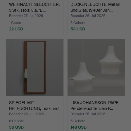
WEIHNACHTSLEUCHTER,
DECKENLEUCHTE, Metall
3 Stk., Holz, u.a. "Bl…
und Glas, 1940er Jah…
Beendet 27. Jul 2026
Beendet 26. Jul 2026
1 Gebot
3 Gebote
22 USD
53 USD
SPIEGEL MIT
LISA JOHANSSON-PAPE.
BELEUCHTUNG, Teak und
Pendelleuchten, ein P…
Glas, Nr…
Beendet 26. Jul 2026
Beendet 25. Jul 2026
6 Gebote
6 Gebote
39 USD
148 USD