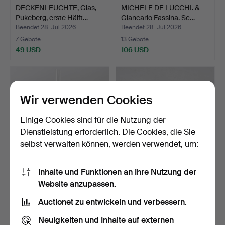
DECKENLEUCHTE, Glas,
MICHELE DE LUCCHI. &
Pukeberg, erste Hälft…
Giancarlo Fassina. Sc…
Beendet 28. Jul 2026
Beendet 28. Jul 2026
7 Gebote
13 Gebote
49 USD
106 USD
Wir verwenden Cookies
Einige Cookies sind für die Nutzung der
Dienstleistung erforderlich. Die Cookies, die Sie
selbst verwalten können, werden verwendet, um:
Inhalte und Funktionen an Ihre Nutzung der
TISCH-
PIANOKERZENHALTER,
Website anzupassen.
PETROLEUMLAMPE,
ein Paar, Messing, 20. …
bronzierte Metall un…
Beendet 28. Jul 2026
Beendet 28. Jul 2026
Auctionet zu entwickeln und verbessern.
1 Gebot
1 Gebot
22 USD
22 USD
Neuigkeiten und Inhalte auf externen