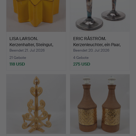
LISA LARSON.
ERIC RÅSTRÖM.
Kerzenhalter, Steingut,
Kerzenleuchter, ein Paar,
"Stro…
Si…
Beendet 21. Jul 2026
Beendet 20. Jul 2026
21 Gebote
4 Gebote
118 USD
275 USD