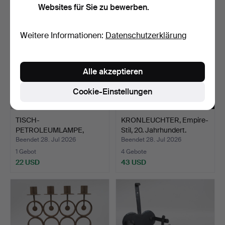
Websites für Sie zu bewerben.
Weitere Informationen:
Datenschutzerklärung
Alle akzeptieren
Cookie-Einstellungen
TISCH-
KRONLEUCHTER, Empire-
PETROLEUMLAMPE,
Stil, 20. Jahrhundert.
bronzierter Metall u…
Beendet 28. Jul 2026
Beendet 28. Jul 2026
1 Gebot
4 Gebote
22 USD
43 USD