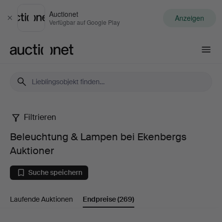
Auctionet
Anzeigen
Schließen
Verfügbar auf Google Play
Auctionet.com
Filtrieren
Beleuchtung
Beleuchtung & Lampen bei Ekenbergs
&
Auktioner
Lampen
Suche speichern
bei
Laufende Auktionen
Endpreise
(269)
Ekenbergs