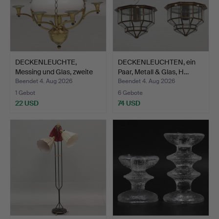
DECKENLEUCHTE,
DECKENLEUCHTEN, ein
Messing und Glas, zweite
Paar, Metall & Glas, H…
Hä…
Beendet 4. Aug 2026
Beendet 4. Aug 2026
1 Gebot
6 Gebote
22 USD
74 USD