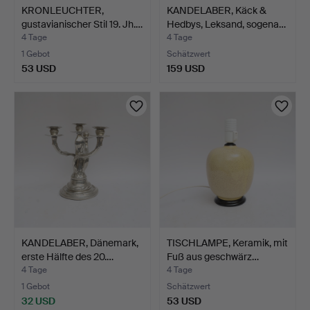
KRONLEUCHTER,
KANDELABER, Käck &
gustavianischer Stil 19. Jh.…
Hedbys, Leksand, sogena…
4 Tage
4 Tage
1 Gebot
Schätzwert
53 USD
159 USD
KANDELABER, Dänemark,
TISCHLAMPE, Keramik, mit
erste Hälfte des 20.…
Fuß aus geschwärz…
4 Tage
4 Tage
1 Gebot
Schätzwert
32 USD
53 USD