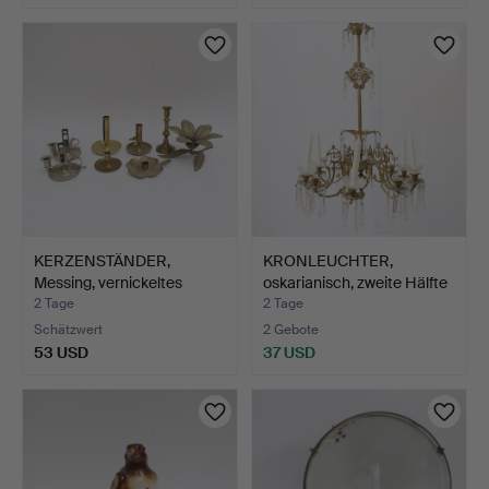
KERZENSTÄNDER,
KRONLEUCHTER,
Messing, vernickeltes
oskarianisch, zweite Hälfte
Metal…
…
2 Tage
2 Tage
Schätzwert
2 Gebote
53 USD
37 USD