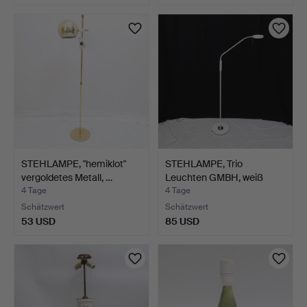
STEHLAMPE, "hemiklot"
STEHLAMPE, Trio
vergoldetes Metall, …
Leuchten GMBH, weiß
lackie…
4 Tage
4 Tage
Schätzwert
Schätzwert
53 USD
85 USD