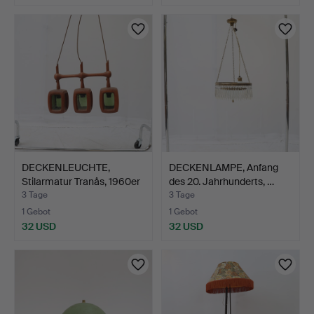
DECKENLEUCHTE,
DECKENLAMPE, Anfang
Stilarmatur Tranås, 1960er
des 20. Jahrhunderts, …
…
3 Tage
3 Tage
1 Gebot
1 Gebot
32 USD
32 USD