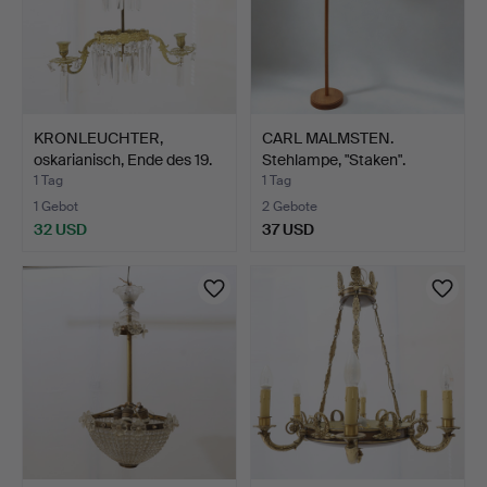
KRONLEUCHTER,
CARL MALMSTEN.
oskarianisch, Ende des 19.
Stehlampe, "Staken".
J…
1 Tag
1 Tag
1 Gebot
2 Gebote
32 USD
37 USD