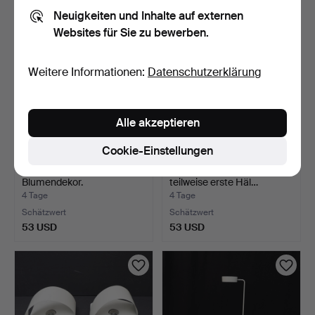
Neuigkeiten und Inhalte auf externen
Websites für Sie zu bewerben.
Weitere Informationen:
Datenschutzerklärung
Alle akzeptieren
Cookie-Einstellungen
TISCHLAMPE, Bavaria, mit
LAMPENSCHIRME, 5 Stk.,
Blumendekor.
teilweise erste Häl…
4 Tage
4 Tage
Schätzwert
Schätzwert
53 USD
53 USD