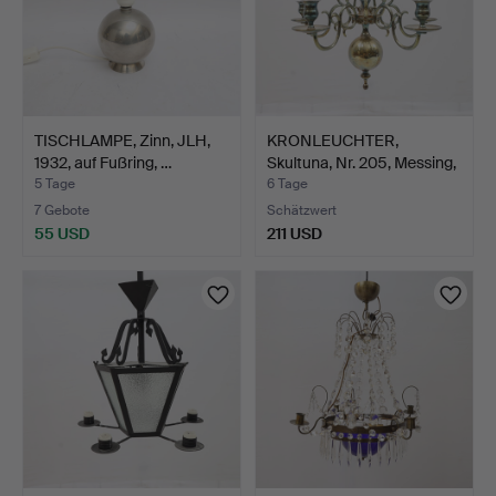
TISCHLAMPE, Zinn, JLH,
KRONLEUCHTER,
1932, auf Fußring, …
Skultuna, Nr. 205, Messing,
…
5 Tage
6 Tage
7 Gebote
Schätzwert
55 USD
211 USD