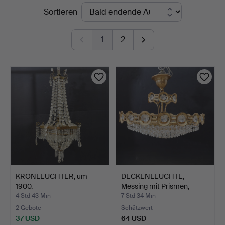
Laufende
Sortieren
Auktionsbyrå
Auktionen
1
2
KRONLEUCHTER, um
DECKENLEUCHTE,
1900.
Messing mit Prismen,
zweite…
4 Std 43 Min
7 Std 34 Min
2 Gebote
Schätzwert
37 USD
64 USD