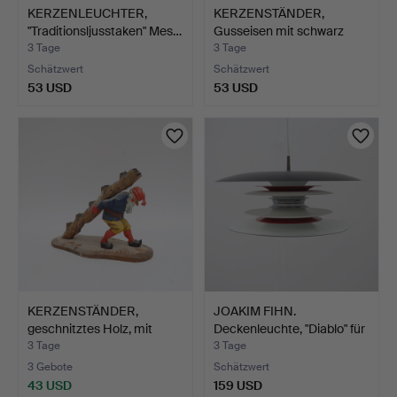
KERZENLEUCHTER,
KERZENSTÄNDER,
"Traditionsljusstaken" Mes…
Gusseisen mit schwarz
lacki…
3 Tage
3 Tage
Schätzwert
Schätzwert
53 USD
53 USD
KERZENSTÄNDER,
JOAKIM FIHN.
geschnitztes Holz, mit
Deckenleuchte, "Diablo" für
Wich…
B…
3 Tage
3 Tage
3 Gebote
Schätzwert
43 USD
159 USD