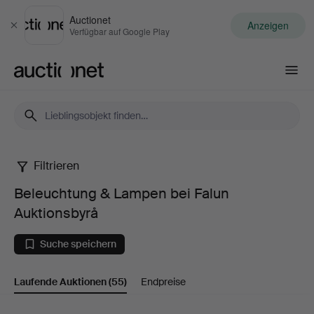
Auctionet
Anzeigen
Schließen
Verfügbar auf Google Play
Auctionet.com
Filtrieren
Beleuchtung
Beleuchtung & Lampen bei Falun
&
Auktionsbyrå
Lampen
Suche speichern
bei
Laufende Auktionen
(55)
Endpreise
Falun