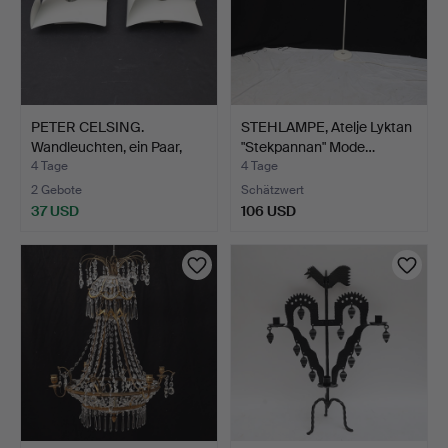
PETER CELSING.
STEHLAMPE, Atelje Lyktan
Wandleuchten, ein Paar,
"Stekpannan" Mode…
"Ba…
4 Tage
4 Tage
2 Gebote
Schätzwert
37 USD
106 USD