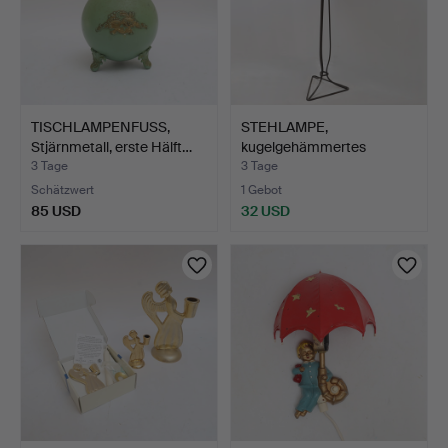
TISCHLAMPENFUSS,
STEHLAMPE,
Stjärnmetall, erste Hälft…
kugelgehämmertes
Schmiedeeisen,…
3 Tage
3 Tage
Schätzwert
1 Gebot
85 USD
32 USD