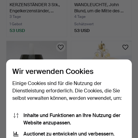
KERZENSTÄNDER 3 Stk.,
WANDLEUCHTE, John
Engelkerzenständer, …
Blund, um die Mitte des …
3 Tage
4 Tage
1 Gebot
Schätzwert
53 USD
53 USD
Wir verwenden Cookies
Einige Cookies sind für die Nutzung der
Dienstleistung erforderlich. Die Cookies, die Sie
selbst verwalten können, werden verwendet, um:
TISCHLAMPE, C-E fors,
DECKENLEUCHTE, um die
Messing und bemalter…
Mitte des 20. Jahrhu…
Inhalte und Funktionen an Ihre Nutzung der
4 Tage
4 Tage
Website anzupassen.
Schätzwert
Schätzwert
Auctionet zu entwickeln und verbessern.
53 USD
85 USD