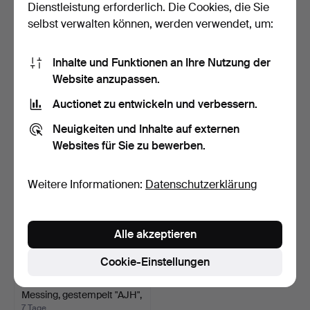
Dienstleistung erforderlich. Die Cookies, die Sie
selbst verwalten können, werden verwendet, um:
BERTIL BRISBORG.
JOHN SVENSSON.
Inhalte und Funktionen an Ihre Nutzung der
TISCHLAMPE, Metall,
KANDELABER,
Model…
"Essungastaken"…
6 Tage
6 Tage
Website anzupassen.
23 Gebote
1 Gebot
Auctionet zu entwickeln und verbessern.
317 USD
32 USD
Ausgewähltes
Neuigkeiten und Inhalte auf externen
Objekt
Websites für Sie zu bewerben.
Weitere Informationen:
Datenschutzerklärung
Alle akzeptieren
Cookie-Einstellungen
DECKENLEUCHTE,
Messing, gestempelt "AJH",
…
7 Tage