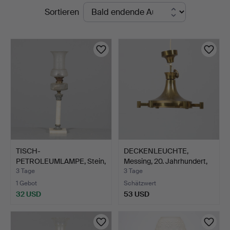
Laufende
Sortieren
Auktionshall
Auktionen
TISCH-
DECKENLEUCHTE,
PETROLEUMLAMPE, Stein,
Messing, 20. Jahrhundert,
Metall sowie …
F…
3 Tage
3 Tage
1 Gebot
Schätzwert
32 USD
53 USD