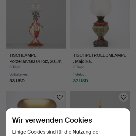
TISCHLAMPE,
TISCHPETROLEUMLAMPE
Porzellan/Glas/Holz, 20. Jh.
, Majolika.
3 Tage
3 Tage
Schätzwert
1 Gebot
53 USD
32 USD
Wir verwenden Cookies
Einige Cookies sind für die Nutzung der