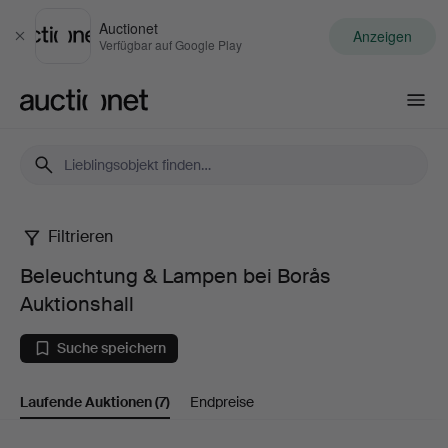
Auctionet
Anzeigen
Schließen
Verfügbar auf Google Play
Auctionet.com
Filtrieren
Beleuchtung
Beleuchtung & Lampen bei Borås
&
Auktionshall
Lampen
Suche speichern
bei
Laufende Auktionen
(7)
Endpreise
Borås