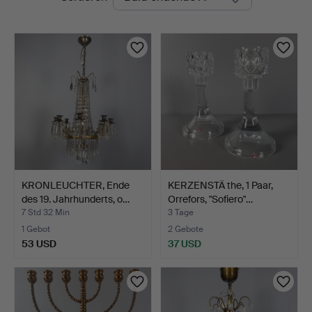
Auktionen
Auktion
KRONLEUCHTER, Ende
KERZENSTÄ the, 1 Paar,
des 19. Jahrhunderts, o…
Orrefors, "Sofiero"…
7 Std 32 Min
3 Tage
1 Gebot
2 Gebote
53 USD
37 USD