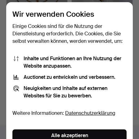
Wir verwenden Cookies
Einige Cookies sind für die Nutzung der
Dienstleistung erforderlich. Die Cookies, die Sie
selbst verwalten können, werden verwendet, um:
KANDELABER, s.k. Menora,
KRONLEUCHTER, Mitte
Messing, 7-armig,…
des 20. Jahrhunderts, …
Inhalte und Funktionen an Ihre Nutzung der
3 Tage
8 Tage
Website anzupassen.
Schätzwert
Schätzwert
64 USD
159 USD
Auctionet zu entwickeln und verbessern.
Neuigkeiten und Inhalte auf externen
Suche speichern
Websites für Sie zu bewerben.
Sie können auch in
Beendete Auktionen aus unserem
Archiv
suchen.
Weitere Informationen:
Datenschutzerklärung
Objekte in Schweden
Alle akzeptieren