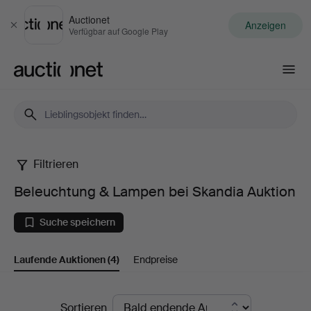
Auctionet
Anzeigen
Schließen
Verfügbar auf Google Play
Auctionet.com
Filtrieren
Beleuchtung
Beleuchtung & Lampen bei Skandia Auktion
&
Suche speichern
Lampen
Laufende Auktionen
(4)
Endpreise
bei
Skandia
Laufende
Sortieren