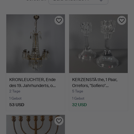
Auktionen
Auktion
KRONLEUCHTER, Ende
KERZENSTÄ the, 1 Paar,
des 19. Jahrhunderts, o…
Orrefors, "Sofiero"…
2 Tage
5 Tage
1 Gebot
1 Gebot
53 USD
32 USD