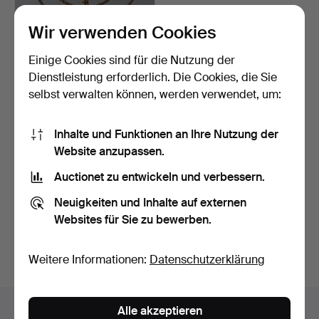
Wir verwenden Cookies
Einige Cookies sind für die Nutzung der
Dienstleistung erforderlich. Die Cookies, die Sie
selbst verwalten können, werden verwendet, um:
KANDELABER, s.k. Menora,
Messing, 7-armig,…
Inhalte und Funktionen an Ihre Nutzung der
5 Tage
Website anzupassen.
Schätzwert
64 USD
Auctionet zu entwickeln und verbessern.
Neuigkeiten und Inhalte auf externen
Suche speichern
Websites für Sie zu bewerben.
Sie können auch in
Beendete Auktionen aus unserem
Archiv
suchen.
Weitere Informationen:
Datenschutzerklärung
Objekte in Schweden
Alle akzeptieren