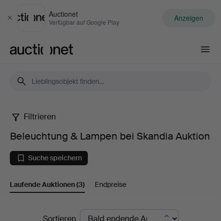
Auctionet
Anzeigen
Schließen
Verfügbar auf Google Play
Auctionet.com
Filtrieren
Beleuchtung
Beleuchtung & Lampen bei Skandia Auktion
&
Suche speichern
Lampen
Laufende Auktionen
(3)
Endpreise
bei
Skandia
Laufende
Sortieren