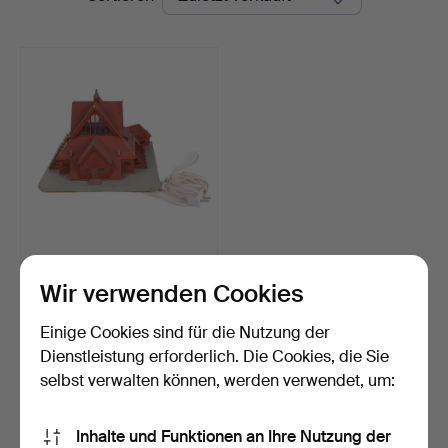
Auktion
TISCHLAMPE, Kiruna
Kirche, 1970er Jahre.
Wir verwenden Cookies
Beendet 7. Jun 2026
24 Gebote
Einige Cookies sind für die Nutzung der
380 USD
Dienstleistung erforderlich. Die Cookies, die Sie
selbst verwalten können, werden verwendet, um:
Suche speichern
Inhalte und Funktionen an Ihre Nutzung der