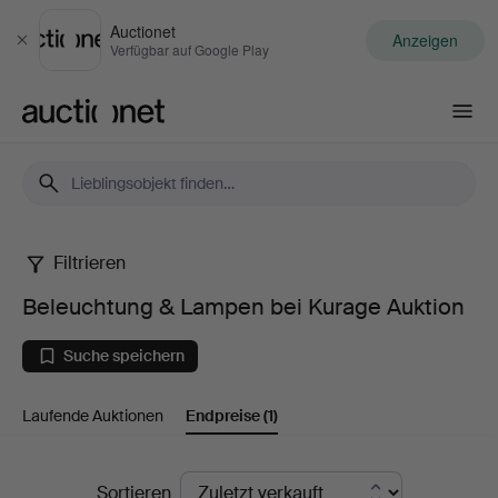
Auctionet
Anzeigen
Schließen
Verfügbar auf Google Play
Auctionet.com
Filtrieren
Beleuchtung
Beleuchtung & Lampen bei Kurage Auktion
&
Suche speichern
Lampen
Laufende Auktionen
Endpreise
(1)
bei
Kurage
Endpreise
Sortieren