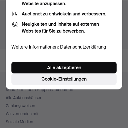
Website anzupassen.
Auktionsarchiv
Auctionet zu entwickeln und verbessern.
Sie suchen in unserem Archiv der beendeten
Neuigkeiten und Inhalte auf externen
Auktionen.
Websites für Sie zu bewerben.
Stattdessen laufende Auktionen anzeigen.
Weitere Informationen:
Datenschutzerklärung
Alle akzeptieren
Fußzeilen-
Cookie-Einstellungen
Hilfe und Kontakt
Navigation
Kontakt mit dem Support aufnehmen
Alle Auktionshäuser
Zahlungsweisen
Wir versenden mit
Soziale Medien