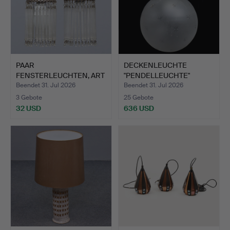
PAAR
DECKENLEUCHTE
FENSTERLEUCHTEN, ART
"PENDELLEUCHTE"
DECO, METALL MIT…
JUGENDSTIL, …
Beendet 31. Jul 2026
Beendet 31. Jul 2026
3 Gebote
25 Gebote
32 USD
636 USD