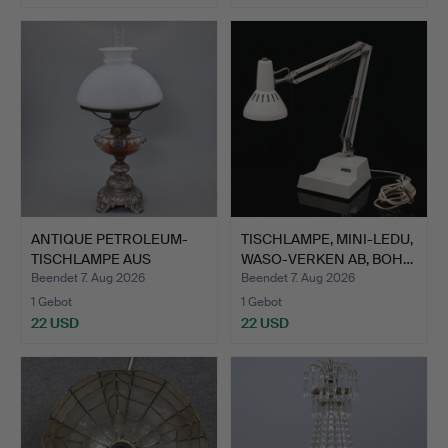
ANTIQUE PETROLEUM-
TISCHLAMPE, MINI-LEDU,
TISCHLAMPE AUS
WASO-VERKEN AB, BOH…
PATINIERT…
Beendet 7. Aug 2026
Beendet 7. Aug 2026
1 Gebot
1 Gebot
22 USD
22 USD