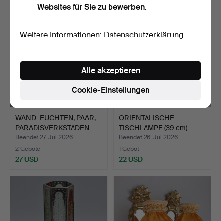
Websites für Sie zu bewerben.
Weitere Informationen:
Datenschutzerklärung
Alle akzeptieren
Cookie-Einstellungen
WANDLEUCHTEN, PAAR,
ORIENTALISCHE
PARADISVERKSTADEN
TISCHLAMPE (39 cm)
ÖLAN…
METALL & …
Beendet 27. Jul 2026
Beendet 26. Jul 2026
2 Gebote
1 Gebot
27 USD
22 USD