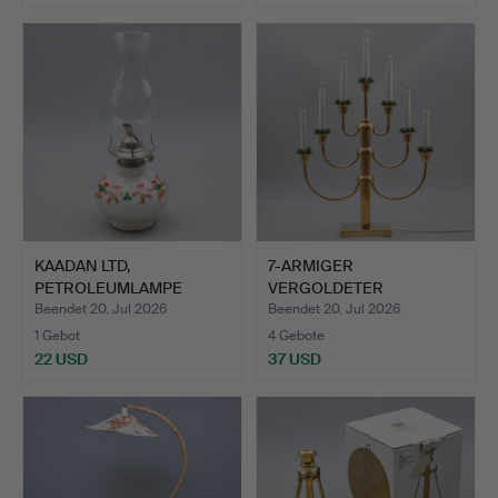
KAADAN LTD,
7-ARMIGER
PETROLEUMLAMPE
VERGOLDETER
"TANZENDE WICHT…
ADVENTSLIEUCHTER,
Beendet 20. Jul 2026
Beendet 20. Jul 2026
ÅK…
1 Gebot
4 Gebote
22 USD
37 USD