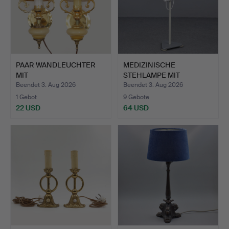
PAAR WANDLEUCHTER
MEDIZINISCHE
MIT
STEHLAMPE MIT
BERNSTEINFARBENEN
VERSTELLBAREM L…
Beendet 3. Aug 2026
Beendet 3. Aug 2026
GL…
1 Gebot
9 Gebote
22 USD
64 USD