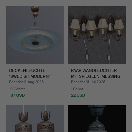
DECKENLEUCHTE
PAAR WANDLEUCHTER
"SWEDISH MODERN"
MIT SPIEGELN, MESSING,
SCHEIBE AUS…
M…
Beendet 2. Aug 2026
Beendet 31. Jul 2026
10 Gebote
1 Gebot
197 USD
22 USD