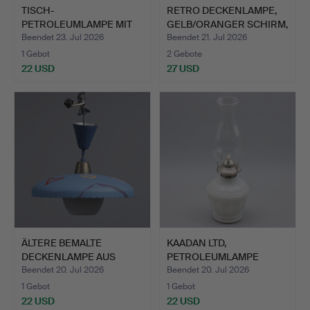
TISCH-
RETRO DECKENLAMPE,
PETROLEUMLAMPE MIT
GELB/ORANGER SCHIRM,
DUNKELROTEM ÖLBEH…
19…
Beendet 23. Jul 2026
Beendet 21. Jul 2026
1 Gebot
2 Gebote
22 USD
27 USD
ÄLTERE BEMALTE
KAADAN LTD,
DECKENLAMPE AUS
PETROLEUMLAMPE
BLECH MIT G…
"WHITE ROSE", A…
Beendet 20. Jul 2026
Beendet 20. Jul 2026
1 Gebot
1 Gebot
22 USD
22 USD