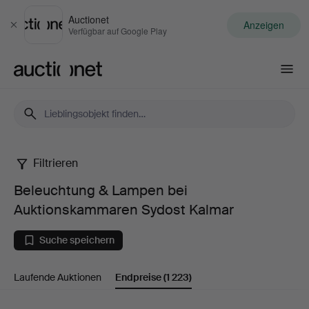
Auctionet
Anzeigen
Schließen
Verfügbar auf Google Play
Auctionet.com
Filtrieren
Beleuchtung
Beleuchtung & Lampen bei
&
Auktionskammaren Sydost Kalmar
Lampen
Suche speichern
bei
Laufende Auktionen
Endpreise
(1 223)
Auktionskammaren