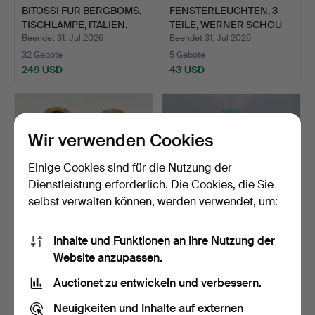
BITOSSI FÜR BERGBOMS,
FENSTERLEUCHTEN, 3
TISCHLAMPE, ITALIEN.
TEILE, WERNER SCHOU
FÜR…
Beendet 31. Jul 2026
Beendet 31. Jul 2026
32 Gebote
5 Gebote
249 USD
43 USD
Wir verwenden Cookies
Einige Cookies sind für die Nutzung der
Dienstleistung erforderlich. Die Cookies, die Sie
selbst verwalten können, werden verwendet, um:
Inhalte und Funktionen an Ihre Nutzung der
SKULTUNA BRUK (SB)
ANTIQUE
Website anzupassen.
PAAR KERZENLEUCHTER
KEROSENELAMPE,
AUS…
BÜSTENMOTIV AUS MET…
Beendet 30. Jul 2026
Beendet 30. Jul 2026
Auctionet zu entwickeln und verbessern.
1 Gebot
15 Gebote
22 USD
85 USD
Neuigkeiten und Inhalte auf externen