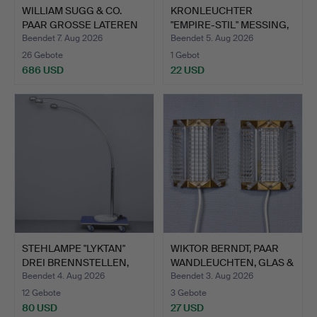
WILLIAM SUGG & CO.
KRONLEUCHTER
PAAR GROSSE LATEREN
"EMPIRE-STIL" MESSING,
(84…
PRISME…
Beendet 7. Aug 2026
Beendet 5. Aug 2026
26 Gebote
1 Gebot
686 USD
22 USD
STEHLAMPE "LYKTAN"
WIKTOR BERNDT, PAAR
DREI BRENNSTELLEN,
WANDLEUCHTEN, GLAS &
CHRO…
M…
Beendet 4. Aug 2026
Beendet 3. Aug 2026
12 Gebote
3 Gebote
80 USD
27 USD