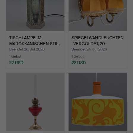
TISCHLAMPE IM
SPIEGELWANDLEUCHTEN
MAROKKANISCHEN STIL,
, VERGOLDET, 20.
GLAS & …
JAHRHU…
Beendet 26. Jul 2026
Beendet 24. Jul 2026
1 Gebot
1 Gebot
22 USD
22 USD