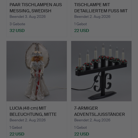
PAAR TISCHLAMPEN AUS
TISCHLAMPE MIT
MESSING, SWEDISH
DETAILLIERTEM FUSS MIT
MODE…
LÖWE…
Beendet 3. Aug 2026
Beendet 2. Aug 2026
3 Gebote
1 Gebot
32 USD
22 USD
LUCIA (48 cm) MIT
7-ARMIGER
BELEUCHTUNG, MITTE
ADVENTSLJUSSTÄNDER
DES 2…
"JULIA", ÅHLE…
Beendet 2. Aug 2026
Beendet 2. Aug 2026
1 Gebot
1 Gebot
22 USD
22 USD