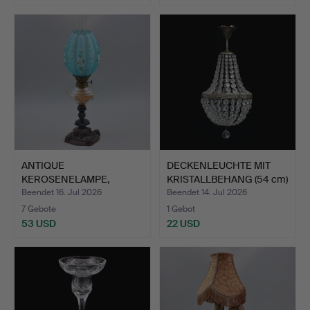
ANTIQUE
DECKENLEUCHTE MIT
KEROSENELAMPE,
KRISTALLBEHANG (54 cm)
BÜSTENMOTIV AUS MET…
2…
Beendet 16. Jul 2026
Beendet 14. Jul 2026
7 Gebote
1 Gebot
53 USD
22 USD