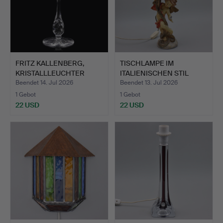
FRITZ KALLENBERG,
TISCHLAMPE IM
KRISTALLLEUCHTER
ITALIENISCHEN STIL
"POMPAD…
"CHERUB",…
Beendet 14. Jul 2026
Beendet 13. Jul 2026
1 Gebot
1 Gebot
22 USD
22 USD