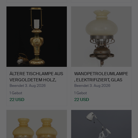
ÄLTERE TISCHLAMPE AUS
WANDPETROLEUMLAMPE
VERGOLDETEM HOLZ,
, ELEKTRIFIZIERT, GLAS
RO…
U…
Beendet 3. Aug 2026
Beendet 3. Aug 2026
1 Gebot
1 Gebot
22 USD
22 USD