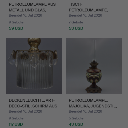
PETROLEUMLAMPE AUS
TISCH-
METALL UND GLAS,
PETROLEUMLAMPE,
RELIEF…
SPÄTER ELEKTRIFIZIER…
Beendet 16. Jul 2026
Beendet 16. Jul 2026
9 Gebote
7 Gebote
59 USD
53 USD
DECKENLEUCHTE, ART-
PETROLEUMLAMPE,
DECO-STIL, SCHIRM AUS
MAJOLIKA, JUGENDSTIL,
G…
META…
Beendet 16. Jul 2026
Beendet 16. Jul 2026
9 Gebote
5 Gebote
117 USD
43 USD