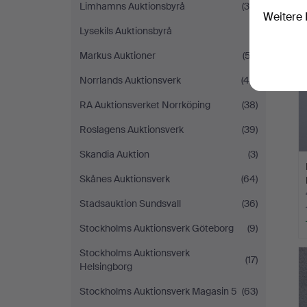
Limhamns Auktionsbyrå
(30)
Weitere 
Lysekils Auktionsbyrå
(1)
Markus Auktioner
(57)
Norrlands Auktionsverk
(46)
RA Auktionsverket Norrköping
(38)
Roslagens Auktionsverk
(39)
Skandia Auktion
(3)
Skånes Auktionsverk
(64)
Stadsauktion Sundsvall
(36)
Stockholms Auktionsverk Göteborg
(9)
Stockholms Auktionsverk
(17)
Helsingborg
Stockholms Auktionsverk Magasin 5
(63)