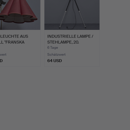
LEUCHTE AUS
INDUSTRIELLE LAMPE /
LL "FRANSKA
STEHLAMPE, 20.
N", B…
JAHRHU…
6 Tage
wert
Schätzwert
SD
64 USD