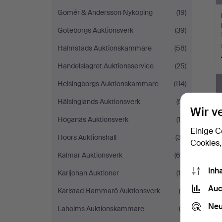
Gomér & Andersson Nyköping
(19)
Göteborgs Auktionsverk
(39)
Halmstads Auktionskammare
(58)
Handelslagret Auktionsservice
(25)
Helsingborgs Auktionskammare
(114)
Hälsinglands Auktionsverk
(51)
Wir v
Höganäs Auktionsverk
(16)
Einige C
Höörs Auktionshall
(33)
Cookies,
Kalmar Auktionsverk
(65)
Inh
Karljohan Auktioner
(16)
Auc
Karlstad Hammarö Auktionsverk
(9)
Neu
Laholms Auktionskammare
(4)