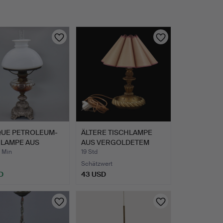
QUE PETROLEUM-
ÄLTERE TISCHLAMPE
HLAMPE AUS
AUS VERGOLDETEM
IERT…
HOLZ, RO…
0 Min
19 Std
Schätzwert
D
43 USD