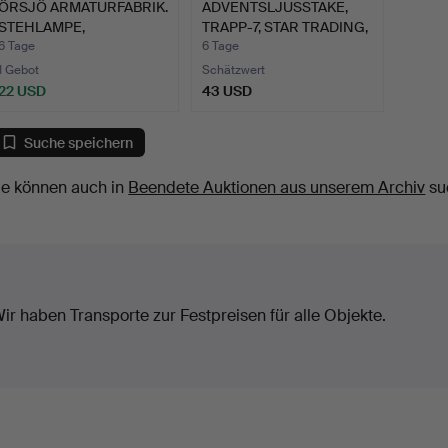
ÖRSJÖ ARMATURFABRIK.
ADVENTSLJUSSTAKE,
STEHLAMPE,
TRAPP-7, STAR TRADING,
1950er/196…
Z…
6 Tage
6 Tage
1 Gebot
Schätzwert
22 USD
43 USD
Suche speichern
ie können auch in
Beendete Auktionen aus unserem Archiv
su
ir haben Transporte zur Festpreisen für alle Objekte.