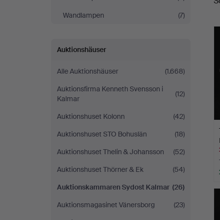
S
A
Kalmar
Wandlampen
(7)
Auktionshäuser
Alle Auktionshäuser
(1.668)
Auktionsfirma Kenneth Svensson i
(12)
Kalmar
Auktionshuset Kolonn
(42)
Auktionshuset STO Bohuslän
(18)
Auktionshuset Thelin & Johansson
(52)
Auktionshuset Thörner & Ek
(54)
Auktionskammaren Sydost Kalmar
(26)
Auktionsmagasinet Vänersborg
(23)