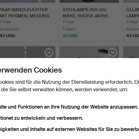
PAAR WANDLEUCHTER
STEHLAMPE (165 cm)
ÖLLA
MIT PRISMEN, MESSING
BIRKE, 1940ER JAHRE.
LAMPE
& K…
MUND
3 Tage
3 Tage
3 Tage
Schätzwert
1 Gebot
Schätz
43 USD
22 USD
43 U
erwenden Cookies
ookies sind für die Nutzung der Dienstleistung erforderlich. D
 die Sie selbst verwalten können, werden verwendet, um:
alte und Funktionen an Ihre Nutzung der Website anzupassen.
DECKENLAMPE "DUETT"
ÄLTERE WANDLAMPE
WAND
tionet zu entwickeln und verbessern.
IKEA, 1970ER JAHRE.
AUS SCHMIEDEEISEN,
SCHW
BLATTF…
BLECH
3 Tage
3 Tage
3 Tage
igkeiten und Inhalte auf externen Websites für Sie zu bewerb
9 Gebote
Schätzwert
Schätz
55 USD
43 USD
53 U