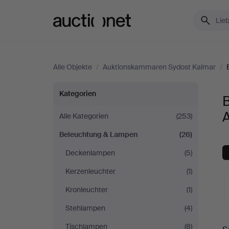
Auctionet.com
Alle Objekte
/
Auktionskammaren Sydost Kalmar
/
Beleuchtung
Kategorien
&
Alle Kategorien
(253)
Beleuchtung & Lampen
(26)
Lampen
Deckenlampen
(5)
bei
Kerzenleuchter
(1)
Auktionskammaren
Kronleuchter
(1)
Stehlampen
(4)
Sydost
L
Tischlampen
(8)