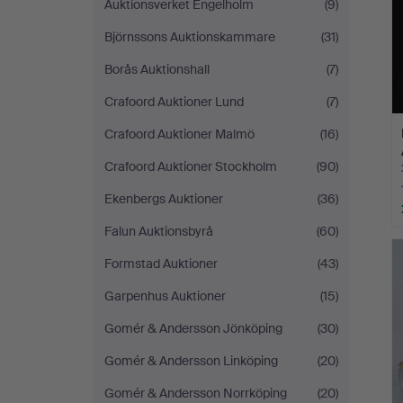
Auktionsverket Engelholm
(9)
Björnssons Auktionskammare
(31)
Borås Auktionshall
(7)
Crafoord Auktioner Lund
(7)
Crafoord Auktioner Malmö
(16)
Crafoord Auktioner Stockholm
(90)
Ekenbergs Auktioner
(36)
Falun Auktionsbyrå
(60)
Formstad Auktioner
(43)
Garpenhus Auktioner
(15)
Gomér & Andersson Jönköping
(30)
Gomér & Andersson Linköping
(20)
Gomér & Andersson Norrköping
(20)