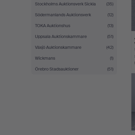
Stockholms Auktionsverk Sickla
(35)
Södermanlands Auktionsverk
(12)
TOKA Auktionshus
(13)
Uppsala Auktionskammare
(51)
Växjö Auktionskammare
(42)
Wickmans
(1)
Örebro Stadsauktioner
(51)