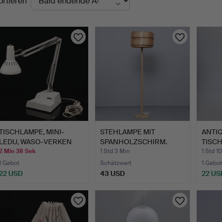
ortieren
uktionen
TISCHLAMPE, MINI-
STEHLAMPE MIT
ANTI
LEDU, WASO-VERKEN
SPANHOLZSCHIRM.
TISC
AB, BOH…
PATIN
2 Min 38 Sek
1 Std 3 Min
1 Std 1
1 Gebot
Schätzwert
1 Gebot
22 USD
43 USD
22 US