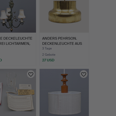
RE DECKELEUCHTE
ANDERS PEHRSON.
REI LICHTARMEN,
DECKENLEUCHTE AUS
MESSING …
3 Tage
2 Gebote
D
27 USD