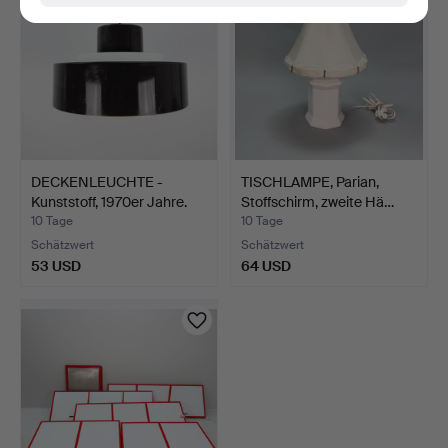
DECKENLEUCHTE -
TISCHLAMPE, Parian,
Kunststoff, 1970er Jahre.
Stoffschirm, zweite Hä…
10 Tage
10 Tage
Schätzwert
Schätzwert
53 USD
64 USD