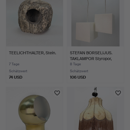
TEELICHTHALTER, Stein.
STEFAN BORSELIJUS.
TAKLAMPOR Styropor,
Paa…
7 Tage
8 Tage
Schätzwert
Schätzwert
74 USD
106 USD