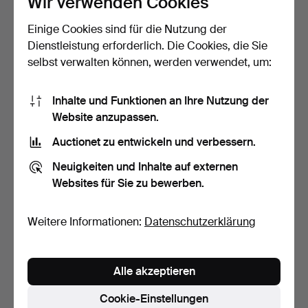
Wir verwenden Cookies
Schätzwert
Schätzwert
Einige Cookies sind für die Nutzung der
64 USD
74 USD
Dienstleistung erforderlich. Die Cookies, die Sie
selbst verwalten können, werden verwendet, um:
Inhalte und Funktionen an Ihre Nutzung der
Website anzupassen.
Auctionet zu entwickeln und verbessern.
Neuigkeiten und Inhalte auf externen
Websites für Sie zu bewerben.
DECKENLEUCHTE - Holz
DECKENLEUCHTE -
und Textil, 1970er Ja…
Venezianischer Stil, Glasp…
Weitere Informationen:
Datenschutzerklärung
10 Tage
10 Tage
Schätzwert
Schätzwert
48 USD
74 USD
Alle akzeptieren
Cookie-Einstellungen