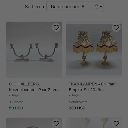
Laufende
Sortieren
Auktionshus
Auktionen
C. G HALLBERG.
TISCHLAMPEN - Ein Paar,
Kerzenleuchter, Paar. Zinn…
Empire-Stil 20. Jh…
7 Tage
7 Tage
3 Gebote
Schätzwert
59 USD
233 USD