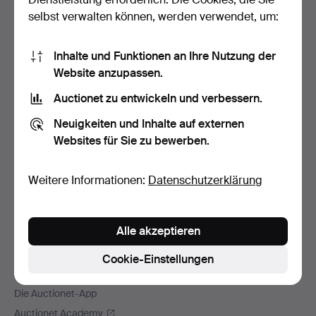
Fußzeilen-
Hilfe und Kontakt
selbst verwalten können, werden verwendet, um:
Navigation
Kontakt mit dem Support aufnehmen
Alle Auktionshäuser
Inhalte und Funktionen an Ihre Nutzung der
Website anzupassen.
Zahlungsweisen
Wir versenden mit
Auctionet zu entwickeln und verbessern.
Soziale Medien
Neuigkeiten und Inhalte auf externen
Websites für Sie zu bewerben.
Auctionet
Über Auctionet
Weitere Informationen:
Datenschutzerklärung
Offene Stellen
Für Auktionshäuser
Die Auctionet-Garantie
Alle akzeptieren
Mehr von Auctionet
Cookie-Einstellungen
Auctionet Magazine
Die Auctionet-App
Auctionet Academy