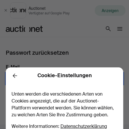
Auctionet
Anzeigen
Schließen
Verfügbar auf Google Play
Auctionet.com
Passwort zurücksetzen
E-Mail
Cookie-Einstellungen
Back
Unten werden die verschiedenen Arten von
Anweisungen senden
Cookies angezeigt, die auf der Auctionet-
Plattform verwendet werden. Sie können wählen,
zu welchen Arten Sie Ihre Zustimmung geben.
Weitere Informationen:
Datenschutzerklärung