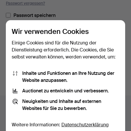
Passwort vergessen?
Passwort speichern
Wir verwenden Cookies
Einloggen
Einige Cookies sind für die Nutzung der
oder hier via Facebook einloggen
Dienstleistung erforderlich. Die Cookies, die Sie
selbst verwalten können, werden verwendet, um:
Weiter mit Facebook
Inhalte und Funktionen an Ihre Nutzung der
Website anzupassen.
Auctionet zu entwickeln und verbessern.
Fußzeilen-
Neuigkeiten und Inhalte auf externen
Hilfe und Kontakt
Navigation
Websites für Sie zu bewerben.
Kontakt mit dem Support aufnehmen
Alle Auktionshäuser
Weitere Informationen:
Datenschutzerklärung
Zahlungsweisen