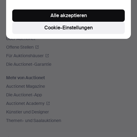
Wir versenden mit
Alle akzeptieren
Soziale Medien
Cookie-Einstellungen
Auctionet
Über Auctionet
Offene Stellen
Für Auktionshäuser
Die Auctionet-Garantie
Mehr von Auctionet
Auctionet Magazine
Die Auctionet-App
Auctionet Academy
Künstler und Designer
Themen- und Saalauktionen