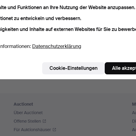
sswort speichern
alte und Funktionen an Ihre Nutzung der Website anzupassen.
tionet zu entwickeln und verbessern.
Einloggen
igkeiten und Inhalte auf externen Websites für Sie zu bewerb
oder hier via Facebook einloggen
Informationen:
Datenschutzerklärung
Weiter mit Facebook
Cookie-Einstellungen
Alle akzep
Auctionet
M
Über Auctionet
A
Offene Stellen
D
Für Auktionshäuser
A