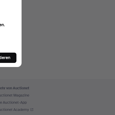
en.
tieren
ehr von Auctionet
uctionet Magazine
ie Auctionet-App
uctionet Academy