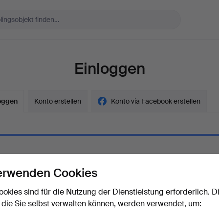
Einloggen
oggen
Konto erstellen
Konto via Facebook erstellen
erwenden Cookies
ort
Das Passwort als Klartext a
ookies sind für die Nutzung der Dienstleistung erforderlich. D
 die Sie selbst verwalten können, werden verwendet, um:
rt vergessen?