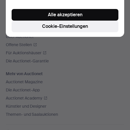
Wir versenden mit
Alle akzeptieren
Soziale Medien
Cookie-Einstellungen
Auctionet
Über Auctionet
Offene Stellen
Für Auktionshäuser
Die Auctionet-Garantie
Mehr von Auctionet
Auctionet Magazine
Die Auctionet-App
Auctionet Academy
Künstler und Designer
Themen- und Saalauktionen