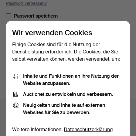
Passwort vergessen?
Passwort speichern
Wir verwenden Cookies
Einloggen
Einige Cookies sind für die Nutzung der
oder hier via Facebook einloggen
Dienstleistung erforderlich. Die Cookies, die Sie
selbst verwalten können, werden verwendet, um:
Weiter mit Facebook
Inhalte und Funktionen an Ihre Nutzung der
Website anzupassen.
Auctionet zu entwickeln und verbessern.
Fußzeilen-
Neuigkeiten und Inhalte auf externen
Hilfe und Kontakt
Navigation
Websites für Sie zu bewerben.
Kontakt mit dem Support aufnehmen
Alle Auktionshäuser
Weitere Informationen:
Datenschutzerklärung
Zahlungsweisen