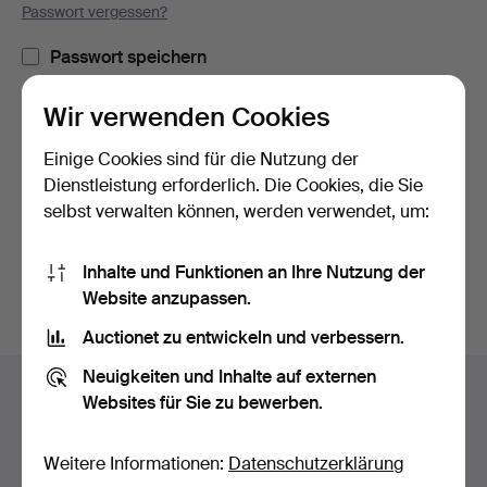
Passwort vergessen?
Passwort speichern
Wir verwenden Cookies
Einloggen
Einige Cookies sind für die Nutzung der
oder hier via Facebook einloggen
Dienstleistung erforderlich. Die Cookies, die Sie
selbst verwalten können, werden verwendet, um:
Weiter mit Facebook
Inhalte und Funktionen an Ihre Nutzung der
Website anzupassen.
Auctionet zu entwickeln und verbessern.
Fußzeilen-
Neuigkeiten und Inhalte auf externen
Hilfe und Kontakt
Navigation
Websites für Sie zu bewerben.
Kontakt mit dem Support aufnehmen
Alle Auktionshäuser
Weitere Informationen:
Datenschutzerklärung
Zahlungsweisen