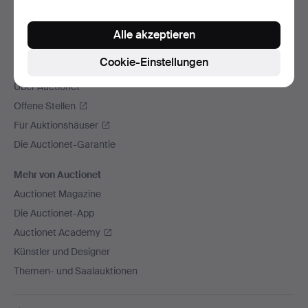
Wir versenden mit
Alle akzeptieren
Soziale Medien
Cookie-Einstellungen
Auctionet
Über Auctionet
Offene Stellen
Für Auktionshäuser
Die Auctionet-Garantie
Mehr von Auctionet
Auctionet Magazine
Die Auctionet-App
Auctionet Academy
Künstler und Designer
Themen- und Saalauktionen