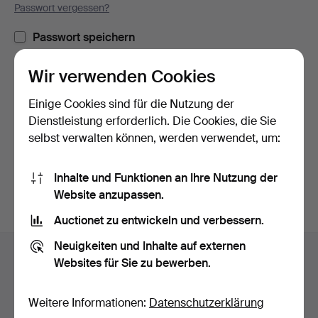
Passwort vergessen?
Passwort speichern
Wir verwenden Cookies
Einloggen
Einige Cookies sind für die Nutzung der
oder hier via Facebook einloggen
Dienstleistung erforderlich. Die Cookies, die Sie
selbst verwalten können, werden verwendet, um:
Weiter mit Facebook
Inhalte und Funktionen an Ihre Nutzung der
Website anzupassen.
Auctionet zu entwickeln und verbessern.
Fußzeilen-
Neuigkeiten und Inhalte auf externen
Hilfe und Kontakt
Navigation
Websites für Sie zu bewerben.
Kontakt mit dem Support aufnehmen
Alle Auktionshäuser
Weitere Informationen:
Datenschutzerklärung
Zahlungsweisen