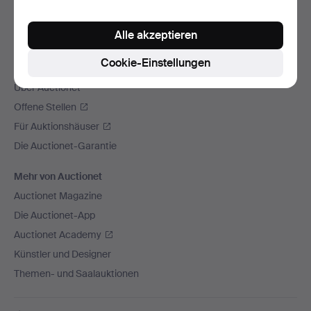
Wir versenden mit
Alle akzeptieren
Soziale Medien
Cookie-Einstellungen
Auctionet
Über Auctionet
Offene Stellen
Für Auktionshäuser
Die Auctionet-Garantie
Mehr von Auctionet
Auctionet Magazine
Die Auctionet-App
Auctionet Academy
Künstler und Designer
Themen- und Saalauktionen