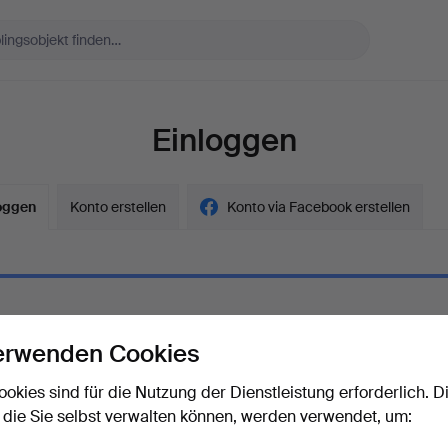
Einloggen
oggen
Konto erstellen
Konto via Facebook erstellen
erwenden Cookies
ort
Das Passwort als Klartext a
ookies sind für die Nutzung der Dienstleistung erforderlich. D
 die Sie selbst verwalten können, werden verwendet, um:
rt vergessen?