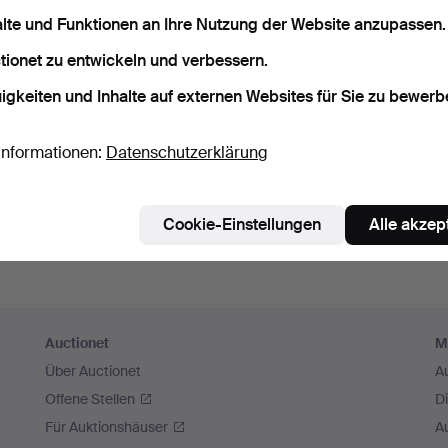
sswort speichern
alte und Funktionen an Ihre Nutzung der Website anzupassen.
tionet zu entwickeln und verbessern.
Einloggen
igkeiten und Inhalte auf externen Websites für Sie zu bewerb
oder hier via Facebook einloggen
Informationen:
Datenschutzerklärung
Weiter mit Facebook
Cookie-Einstellungen
Alle akzep
Auctionet
M
Über Auctionet
A
Offene Stellen
D
Für Auktionshäuser
A