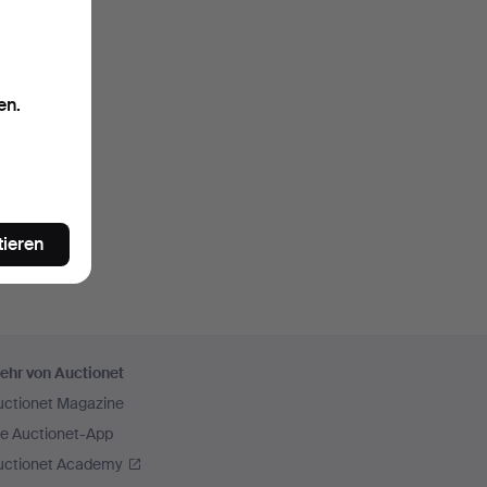
en.
tieren
ehr von Auctionet
uctionet Magazine
ie Auctionet-App
uctionet Academy