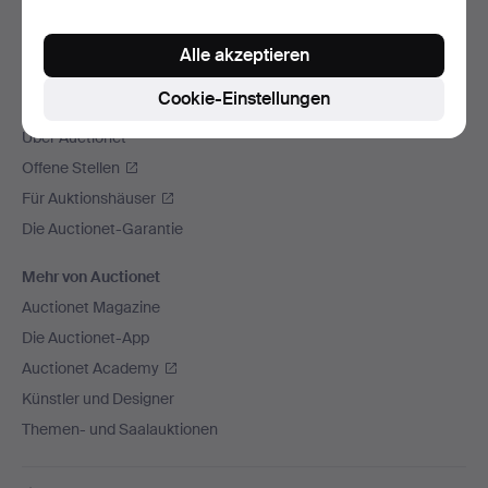
Wir versenden mit
Alle akzeptieren
Soziale Medien
Cookie-Einstellungen
Auctionet
Über Auctionet
Offene Stellen
Für Auktionshäuser
Die Auctionet-Garantie
Mehr von Auctionet
Auctionet Magazine
Die Auctionet-App
Auctionet Academy
Künstler und Designer
Themen- und Saalauktionen