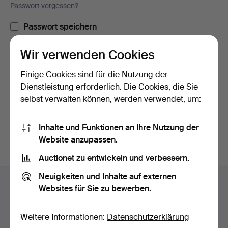
Passwort vergessen?
Passwort speichern
Wir verwenden Cookies
Einloggen
Einige Cookies sind für die Nutzung der
oder hier via Facebook einloggen
Dienstleistung erforderlich. Die Cookies, die Sie
selbst verwalten können, werden verwendet, um:
Weiter mit Facebook
Inhalte und Funktionen an Ihre Nutzung der
Website anzupassen.
Auctionet zu entwickeln und verbessern.
Fußzeilen-
Neuigkeiten und Inhalte auf externen
Hilfe und Kontakt
Navigation
Websites für Sie zu bewerben.
Kontakt mit dem Support aufnehmen
Alle Auktionshäuser
Weitere Informationen:
Datenschutzerklärung
Zahlungsweisen