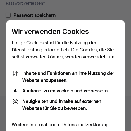
Passwort vergessen?
Passwort speichern
Wir verwenden Cookies
Einloggen
Einige Cookies sind für die Nutzung der
oder hier via Facebook einloggen
Dienstleistung erforderlich. Die Cookies, die Sie
selbst verwalten können, werden verwendet, um:
Weiter mit Facebook
Inhalte und Funktionen an Ihre Nutzung der
Website anzupassen.
Auctionet zu entwickeln und verbessern.
Fußzeilen-
Neuigkeiten und Inhalte auf externen
Hilfe und Kontakt
Navigation
Websites für Sie zu bewerben.
Kontakt mit dem Support aufnehmen
Alle Auktionshäuser
Weitere Informationen:
Datenschutzerklärung
Zahlungsweisen