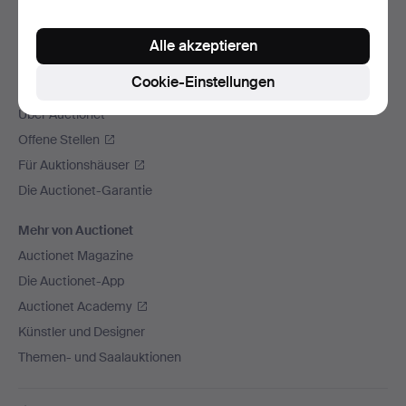
Wir versenden mit
Alle akzeptieren
Soziale Medien
Cookie-Einstellungen
Auctionet
Über Auctionet
Offene Stellen
Für Auktionshäuser
Die Auctionet-Garantie
Mehr von Auctionet
Auctionet Magazine
Die Auctionet-App
Auctionet Academy
Künstler und Designer
Themen- und Saalauktionen