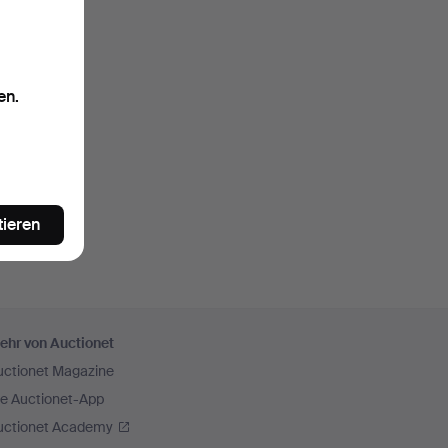
en.
tieren
ehr von Auctionet
uctionet Magazine
ie Auctionet-App
uctionet Academy