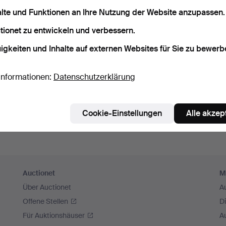
sswort speichern
alte und Funktionen an Ihre Nutzung der Website anzupassen.
tionet zu entwickeln und verbessern.
Einloggen
igkeiten und Inhalte auf externen Websites für Sie zu bewerb
oder hier via Facebook einloggen
Informationen:
Datenschutzerklärung
Weiter mit Facebook
Cookie-Einstellungen
Alle akzep
Auctionet
M
Über Auctionet
A
Offene Stellen
D
Für Auktionshäuser
A