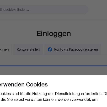
Einloggen
oggen
Konto erstellen
Konto via Facebook erstellen
erwenden Cookies
ort
Das Passwort als Klartext a
ookies sind für die Nutzung der Dienstleistung erforderlich. D
 die Sie selbst verwalten können, werden verwendet, um:
rt vergessen?