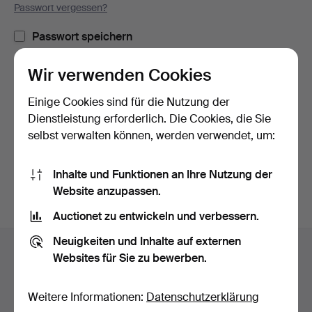
Passwort vergessen?
Passwort speichern
Wir verwenden Cookies
Einloggen
Einige Cookies sind für die Nutzung der
oder hier via Facebook einloggen
Dienstleistung erforderlich. Die Cookies, die Sie
selbst verwalten können, werden verwendet, um:
Weiter mit Facebook
Inhalte und Funktionen an Ihre Nutzung der
Website anzupassen.
Auctionet zu entwickeln und verbessern.
Fußzeilen-
Neuigkeiten und Inhalte auf externen
Hilfe und Kontakt
Navigation
Websites für Sie zu bewerben.
Kontakt mit dem Support aufnehmen
Alle Auktionshäuser
Weitere Informationen:
Datenschutzerklärung
Zahlungsweisen