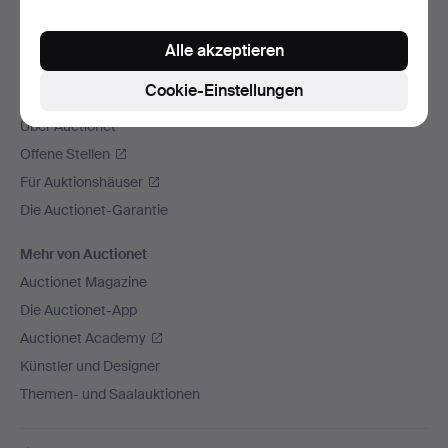
Wir versenden mit
Alle akzeptieren
Soziale Medien
Cookie-Einstellungen
Auctionet
Über Auctionet
Offene Stellen
Für Auktionshäuser
Die Auctionet-Garantie
Mehr von Auctionet
Auctionet Magazine
Die Auctionet-App
Auctionet Academy
Künstler und Designer
Themen- und Saalauktionen