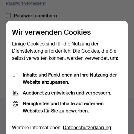
Passwort vergessen?
Passwort speichern
Wir verwenden Cookies
Einloggen
Einige Cookies sind für die Nutzung der
oder hier via Facebook einloggen
Dienstleistung erforderlich. Die Cookies, die Sie
selbst verwalten können, werden verwendet, um:
Weiter mit Facebook
Inhalte und Funktionen an Ihre Nutzung der
Website anzupassen.
Auctionet zu entwickeln und verbessern.
Fußzeilen-
Neuigkeiten und Inhalte auf externen
Hilfe und Kontakt
Navigation
Websites für Sie zu bewerben.
Kontakt mit dem Support aufnehmen
Alle Auktionshäuser
Weitere Informationen:
Datenschutzerklärung
Zahlungsweisen