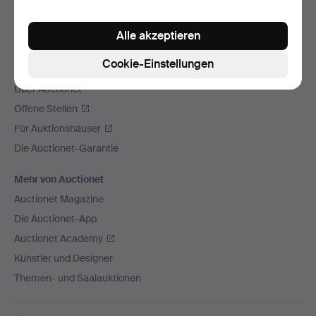
Wir versenden mit
Alle akzeptieren
Soziale Medien
Cookie-Einstellungen
Auctionet
Über Auctionet
Offene Stellen
Für Auktionshäuser
Die Auctionet-Garantie
Mehr von Auctionet
Auctionet Magazine
Die Auctionet-App
Auctionet Academy
Künstler und Designer
Themen- und Saalauktionen