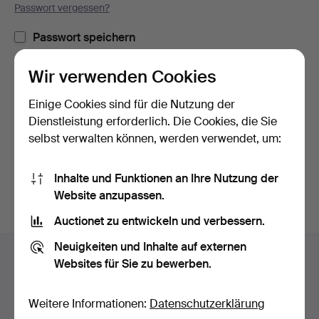
Passwort vergessen?
Passwort speichern
Wir verwenden Cookies
Einloggen
Einige Cookies sind für die Nutzung der
oder hier via Facebook einloggen
Dienstleistung erforderlich. Die Cookies, die Sie
selbst verwalten können, werden verwendet, um:
Weiter mit Facebook
Inhalte und Funktionen an Ihre Nutzung der
Website anzupassen.
Auctionet zu entwickeln und verbessern.
Fußzeilen-
Neuigkeiten und Inhalte auf externen
Hilfe und Kontakt
Navigation
Websites für Sie zu bewerben.
Kontakt mit dem Support aufnehmen
Alle Auktionshäuser
Weitere Informationen:
Datenschutzerklärung
Zahlungsweisen