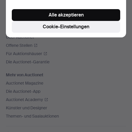
Wir versenden mit
Alle akzeptieren
Soziale Medien
Cookie-Einstellungen
Auctionet
Über Auctionet
Offene Stellen
Für Auktionshäuser
Die Auctionet-Garantie
Mehr von Auctionet
Auctionet Magazine
Die Auctionet-App
Auctionet Academy
Künstler und Designer
Themen- und Saalauktionen