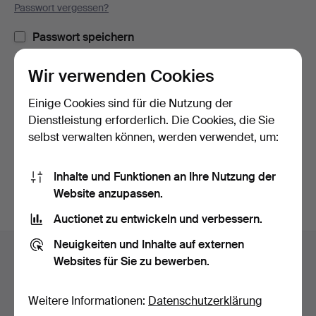
Passwort vergessen?
Passwort speichern
Wir verwenden Cookies
Einloggen
Einige Cookies sind für die Nutzung der
oder hier via Facebook einloggen
Dienstleistung erforderlich. Die Cookies, die Sie
selbst verwalten können, werden verwendet, um:
Weiter mit Facebook
Inhalte und Funktionen an Ihre Nutzung der
Website anzupassen.
Auctionet zu entwickeln und verbessern.
Fußzeilen-
Neuigkeiten und Inhalte auf externen
Hilfe und Kontakt
Navigation
Websites für Sie zu bewerben.
Kontakt mit dem Support aufnehmen
Alle Auktionshäuser
Weitere Informationen:
Datenschutzerklärung
Zahlungsweisen