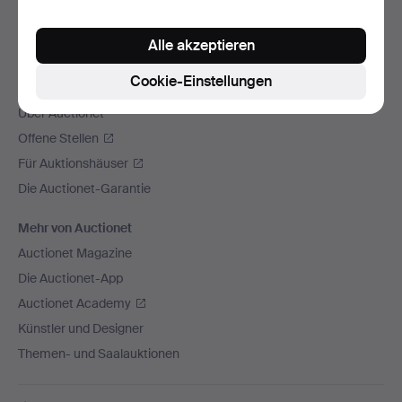
Wir versenden mit
Alle akzeptieren
Soziale Medien
Cookie-Einstellungen
Auctionet
Über Auctionet
Offene Stellen
Für Auktionshäuser
Die Auctionet-Garantie
Mehr von Auctionet
Auctionet Magazine
Die Auctionet-App
Auctionet Academy
Künstler und Designer
Themen- und Saalauktionen