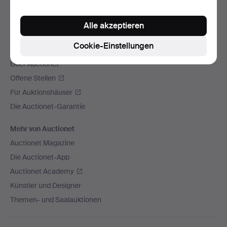
Wir versenden mit
Alle akzeptieren
Soziale Medien
Cookie-Einstellungen
Auctionet
Über Auctionet
Offene Stellen
Für Auktionshäuser
Die Auctionet-Garantie
Mehr von Auctionet
Auctionet Magazine
Die Auctionet-App
Auctionet Academy
Künstler und Designer
Themen- und Saalauktionen