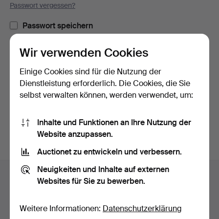
Passwort vergessen?
Passwort speichern
Wir verwenden Cookies
Einloggen
Einige Cookies sind für die Nutzung der
oder hier via Facebook einloggen
Dienstleistung erforderlich. Die Cookies, die Sie
selbst verwalten können, werden verwendet, um:
Weiter mit Facebook
Inhalte und Funktionen an Ihre Nutzung der
Website anzupassen.
Auctionet zu entwickeln und verbessern.
Fußzeilen-
Neuigkeiten und Inhalte auf externen
Hilfe und Kontakt
Navigation
Websites für Sie zu bewerben.
Kontakt mit dem Support aufnehmen
Alle Auktionshäuser
Weitere Informationen:
Datenschutzerklärung
Zahlungsweisen