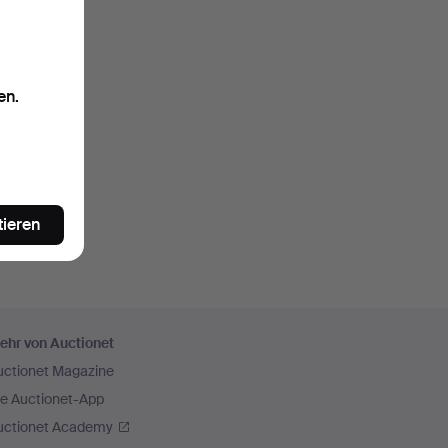
en.
tieren
ehr von Auctionet
uctionet Magazine
ie Auctionet-App
uctionet Academy