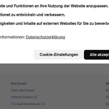
sswort speichern
alte und Funktionen an Ihre Nutzung der Website anzupassen.
tionet zu entwickeln und verbessern.
Einloggen
igkeiten und Inhalte auf externen Websites für Sie zu bewerb
oder hier via Facebook einloggen
Informationen:
Datenschutzerklärung
Weiter mit Facebook
Cookie-Einstellungen
Alle akzep
Auctionet
M
Über Auctionet
A
Offene Stellen
D
Für Auktionshäuser
A