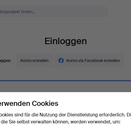
Einloggen
oggen
Konto erstellen
Konto via Facebook erstellen
erwenden Cookies
ort
Das Passwort als Klartext a
ookies sind für die Nutzung der Dienstleistung erforderlich. D
 die Sie selbst verwalten können, werden verwendet, um:
rt vergessen?