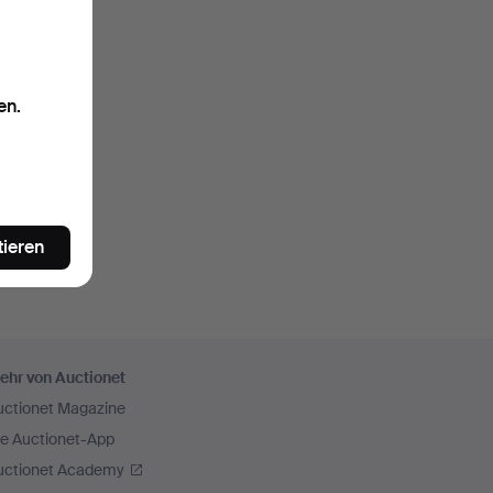
en.
tieren
ehr von Auctionet
uctionet Magazine
ie Auctionet-App
uctionet Academy