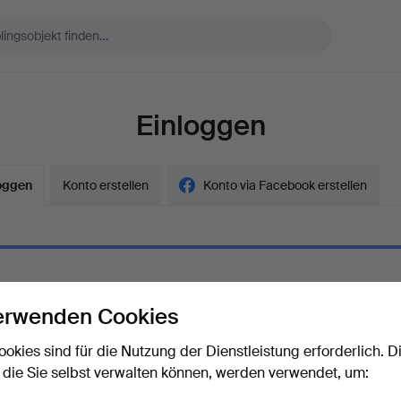
Einloggen
oggen
Konto erstellen
Konto via Facebook erstellen
erwenden Cookies
ort
Das Passwort als Klartext a
ookies sind für die Nutzung der Dienstleistung erforderlich. D
 die Sie selbst verwalten können, werden verwendet, um:
rt vergessen?