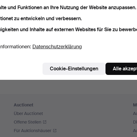
sswort speichern
alte und Funktionen an Ihre Nutzung der Website anzupassen.
tionet zu entwickeln und verbessern.
Einloggen
igkeiten und Inhalte auf externen Websites für Sie zu bewerb
oder hier via Facebook einloggen
Informationen:
Datenschutzerklärung
Weiter mit Facebook
Cookie-Einstellungen
Alle akzep
Auctionet
M
Über Auctionet
A
Offene Stellen
D
Für Auktionshäuser
A