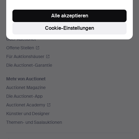
Wir versenden mit
Alle akzeptieren
Soziale Medien
Cookie-Einstellungen
Auctionet
Über Auctionet
Offene Stellen
Für Auktionshäuser
Die Auctionet-Garantie
Mehr von Auctionet
Auctionet Magazine
Die Auctionet-App
Auctionet Academy
Künstler und Designer
Themen- und Saalauktionen