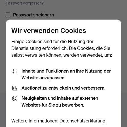
Passwort vergessen?
Passwort speichern
Wir verwenden Cookies
Einloggen
Einige Cookies sind für die Nutzung der
oder hier via Facebook einloggen
Dienstleistung erforderlich. Die Cookies, die Sie
selbst verwalten können, werden verwendet, um:
Weiter mit Facebook
Inhalte und Funktionen an Ihre Nutzung der
Website anzupassen.
Auctionet zu entwickeln und verbessern.
Fußzeilen-
Neuigkeiten und Inhalte auf externen
Hilfe und Kontakt
Navigation
Websites für Sie zu bewerben.
Kontakt mit dem Support aufnehmen
Alle Auktionshäuser
Weitere Informationen:
Datenschutzerklärung
Zahlungsweisen