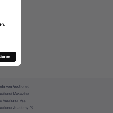
en.
tieren
ehr von Auctionet
uctionet Magazine
ie Auctionet-App
uctionet Academy