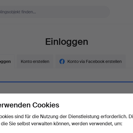
Einloggen
oggen
Konto erstellen
Konto via Facebook erstellen
erwenden Cookies
ort
Das Passwort als Klartext a
ookies sind für die Nutzung der Dienstleistung erforderlich. D
 die Sie selbst verwalten können, werden verwendet, um:
rt vergessen?