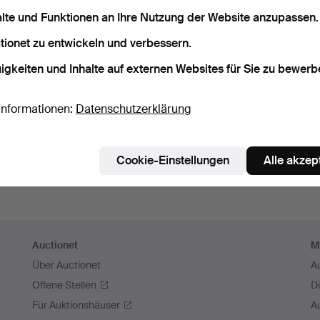
sswort speichern
alte und Funktionen an Ihre Nutzung der Website anzupassen.
tionet zu entwickeln und verbessern.
Einloggen
igkeiten und Inhalte auf externen Websites für Sie zu bewerb
oder hier via Facebook einloggen
Informationen:
Datenschutzerklärung
Weiter mit Facebook
Cookie-Einstellungen
Alle akzep
Auctionet
M
Über Auctionet
A
Offene Stellen
D
Für Auktionshäuser
A