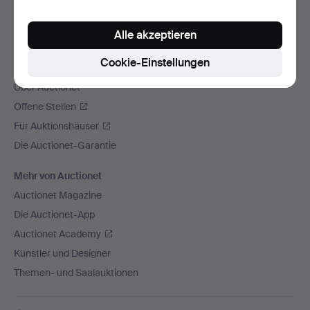
Wir versenden mit
Alle akzeptieren
Soziale Medien
Cookie-Einstellungen
Auctionet
Über Auctionet
Offene Stellen
Für Auktionshäuser
Die Auctionet-Garantie
Mehr von Auctionet
Auctionet Magazine
Die Auctionet-App
Auctionet Academy
Künstler und Designer
Themen- und Saalauktionen