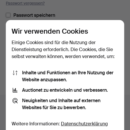
Passwort vergessen?
Passwort speichern
Wir verwenden Cookies
Einloggen
Einige Cookies sind für die Nutzung der
oder hier via Facebook einloggen
Dienstleistung erforderlich. Die Cookies, die Sie
selbst verwalten können, werden verwendet, um:
Weiter mit Facebook
Inhalte und Funktionen an Ihre Nutzung der
Website anzupassen.
Auctionet zu entwickeln und verbessern.
Fußzeilen-
Neuigkeiten und Inhalte auf externen
Hilfe und Kontakt
Navigation
Websites für Sie zu bewerben.
Kontakt mit dem Support aufnehmen
Alle Auktionshäuser
Weitere Informationen:
Datenschutzerklärung
Zahlungsweisen