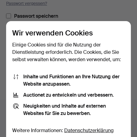
Passwort vergessen?
Passwort speichern
Wir verwenden Cookies
Einloggen
Einige Cookies sind für die Nutzung der
oder hier via Facebook einloggen
Dienstleistung erforderlich. Die Cookies, die Sie
selbst verwalten können, werden verwendet, um:
Weiter mit Facebook
Inhalte und Funktionen an Ihre Nutzung der
Website anzupassen.
Auctionet zu entwickeln und verbessern.
Fußzeilen-
Neuigkeiten und Inhalte auf externen
Hilfe und Kontakt
Navigation
Websites für Sie zu bewerben.
Kontakt mit dem Support aufnehmen
Alle Auktionshäuser
Weitere Informationen:
Datenschutzerklärung
Zahlungsweisen