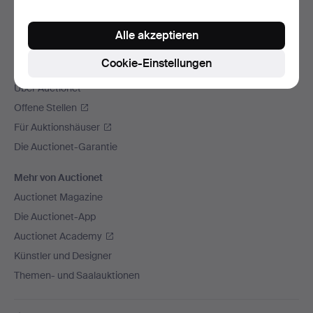
Wir versenden mit
Alle akzeptieren
Soziale Medien
Cookie-Einstellungen
Auctionet
Über Auctionet
Offene Stellen
Für Auktionshäuser
Die Auctionet-Garantie
Mehr von Auctionet
Auctionet Magazine
Die Auctionet-App
Auctionet Academy
Künstler und Designer
Themen- und Saalauktionen