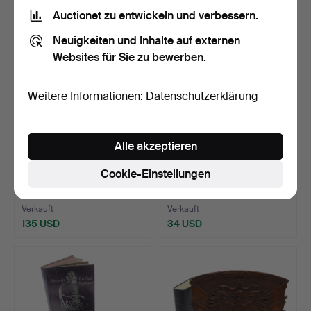
Auctionet zu entwickeln und verbessern.
Neuigkeiten und Inhalte auf externen
Websites für Sie zu bewerben.
Weitere Informationen:
Datenschutzerklärung
Alle akzeptieren
660
.
EINE GROSSE
661
.
EINE SAMMLUNG
Cookie-Einstellungen
SAMMLUNG
VON BÜCHERN ÜBER
MILITÄRHISTORISCHER
PISTOLEN UN…
B…
Verkauft
Verkauft
135 USD
34 USD