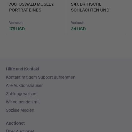
700
.
OSWALD MOSLEY,
947
.
BRITISCHE
PORTRÄT EINES
SCHLACHTEN UND
FÜHRERS UND A…
MEDAILLEN VON HAY…
Verkauft
Verkauft
175 USD
34 USD
Fußzeilen-
Hilfe und Kontakt
Navigation
Kontakt mit dem Support aufnehmen
Alle Auktionshäuser
Zahlungsweisen
Wir versenden mit
Soziale Medien
Auctionet
Über Auctionet