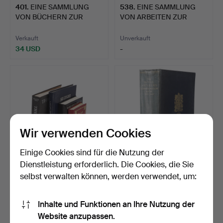
401
.
EINE SAMMLUNG
538
.
EINE SAMMLUNG
I look forward to seeing you in Crewkerne. Do get in
VON BÜCHERN ZUR
VON ARBEITEN ZUR
touch if I can help in any way
MILITÄRGESCH…
WAFFEN- UND…
Verkauft
Unverkauft
Matthew Denney, Coins, Medals Militaria Specialist
34 USD
-
Wir verwenden Cookies
Einige Cookies sind für die Nutzung der
Dienstleistung erforderlich. Die Cookies, die Sie
639
.
J.A. BOWMAN
657
.
DAS KÖNIGLICHE
selbst verwalten können, werden verwendet, um:
'DOLCHE DES DRITTEN
ARTILLERIE-
REICHS 193…
GEDENKBUCH 1939-…
Inhalte und Funktionen an Ihre Nutzung der
Unverkauft
Unverkauft
Website anzupassen.
-
-