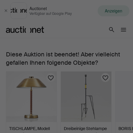
Auctionet
Anzeigen
Schließen
Verfügbar auf Google Play
Auctionet.com
Diese Auktion ist beendet! Aber vielleicht
295.
gefallen Ihnen folgende Objekte?
MATS
THESELIUS.
"Bamboo
King",
Sessel,
TISCHLAMPE, Modell
Dreibeinige Stehlampe
BORIS 