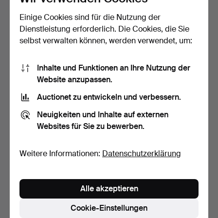
Einige Cookies sind für die Nutzung der
Ausgewählt von unseren Objektexperten
Dienstleistung erforderlich. Die Cookies, die Sie
selbst verwalten können, werden verwendet, um:
Beschreibung
Inhalte und Funktionen an Ihre Nutzung der
signiert The Bamboo King von Mats Theselius Nr:
Website anzupassen.
41/360 bzw. 43//360 Exemplare für Källemo
Schweden, Sitzhöhe ca. 39 cm, Höhe 74 cm.
Auctionet zu entwickeln und verbessern.
Neuigkeiten und Inhalte auf externen
Websites für Sie zu bewerben.
Zustandsbericht
Geringer Verschleiß.
Weitere Informationen:
Datenschutzerklärung
Folgerecht
Alle akzeptieren
Ja
Cookie-Einstellungen
Künstler/Designer