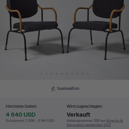
Armlehnen
mit
Bambus
umwickelt,
Sitz
und
Rücken
Saalauktion
Gebotsabgabe
gepolstert.
Höchstes Gebot:
Wird zugeschlagen:
4 640 USD
Verkauft
Schätzwert
:
2 636 – 3 164 USD
Katalognummer 295 am
Eclectic &
Decorative september 2021