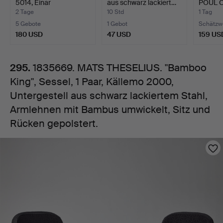
5014, Einar
aus schwarz lackiert…
POUL 
1
Bäckströms …
STÜHLE
2 Tage
10 Std
1 Tag
5 Gebote
1 Gebot
Schätzw
Paar,
180 USD
47 USD
159 US
Källemo
295.
1835669. MATS THESELIUS. "Bamboo
King", Sessel, 1 Paar, Källemo 2000,
2000,
Untergestell aus schwarz lackiertem Stahl,
Untergestell
Armlehnen mit Bambus umwickelt, Sitz und
Rücken gepolstert.
aus
Bilder
schwarz
lackiertem
Stahl,