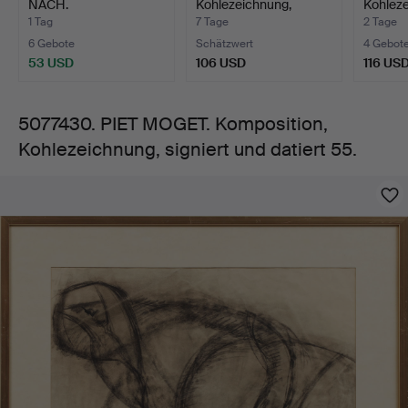
NACH.
Kohlezeichnung,
Kohleze
datiert
Kohlezeichnung, Port…
"Gammal kvinn…
Skoge
1 Tag
7 Tage
2 Tage
6 Gebote
Schätzwert
4 Gebot
55.
53 USD
106 USD
116 US
5077430. PIET MOGET. Komposition,
Kohlezeichnung, signiert und datiert 55.
Bilder