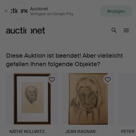
Auctionet
Anzeigen
Schließen
Verfügbar auf Google Play
Auctionet.com
Diese Auktion ist beendet! Aber vielleicht
PIET
gefallen Ihnen folgende Objekte?
MOGET.
Komposition,
Kohlezeichnung,
signiert
und
KÄTHE KOLLWITZ.
JEAN RAGNAR.
PETER 