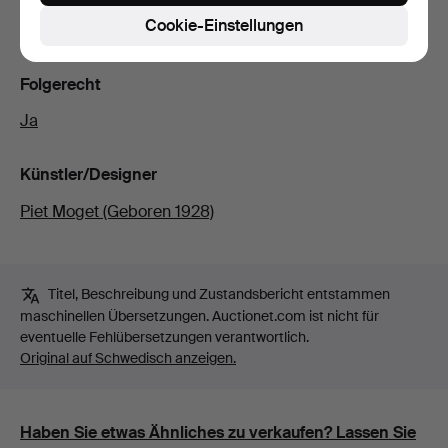
Cookie-Einstellungen
Nicht aus dem Rahmen untersucht. Knicke.
Folgerecht
Ja
Künstler/Designer
Piet Moget (Geboren 1928)
Titel, Beschreibung und Zustandsbericht entstammen
maschinellen Übersetzungen. Auctionet.com ist nicht für
eventuelle Fehlübersetzungen verantwortlich.
Original auf Schwedisch anzeigen.
Haben Sie etwas Ähnliches zu verkaufen? Lassen Sie