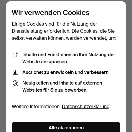
Gebotsverlauf
Wir verwenden Cookies
2
5. Mai, 18:12
127 USD
Einige Cookies sind für die Nutzung der
Dienstleistung erforderlich. Die Cookies, die Sie
Der Mindestverkaufspreis
von
127 USD
wurde erreicht.
selbst verwalten können, werden verwendet, um:
2
5. Mai, 18:12
106 USD
Inhalte und Funktionen an Ihre Nutzung der
Website anzupassen.
2
5. Mai, 18:12
95 USD
Auctionet zu entwickeln und verbessern.
Alle 6 Gebote anzeigen
Neuigkeiten und Inhalte auf externen
Websites für Sie zu bewerben.
Beschreibung
Weitere Informationen:
Datenschutzerklärung
Bildmaße 44 x 61 cm. Rahmen 65 x 81 cm.
Alle akzeptieren
Zustandsbericht