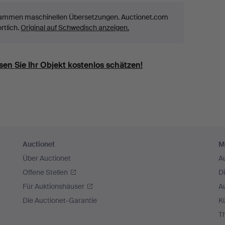
stammen maschinellen Übersetzungen. Auctionet.com
rtlich.
Original auf Schwedisch anzeigen.
en Sie Ihr Objekt kostenlos schätzen!
Auctionet
M
Über Auctionet
A
Offene Stellen
D
Für Auktionshäuser
A
Die Auctionet-Garantie
Kü
T