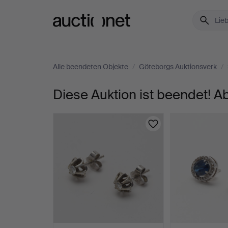
Auctionet.com
Alle beendeten Objekte
/
Göteborgs Auktionsverk
/
Diese Auktion ist beendet! Ab
OHRRINGE,
ein
Paar,
18K
Gold,
Diamanten,