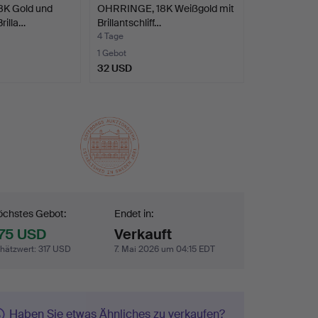
K Gold und
OHRRINGE, 18K Weißgold mit
rilla…
Brillantschliff…
4 Tage
1 Gebot
32 USD
botsabgabe
chstes Gebot:
Endet in:
75 USD
Verkauft
hätzwert
:
317 USD
7. Mai 2026 um 04:15 EDT
Haben Sie etwas Ähnliches zu verkaufen?