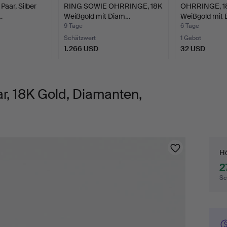
aar, Silber
RING SOWIE OHRRINGE, 18K
OHRRINGE, 18
…
Weißgold mit Diam…
Weißgold mit B
9 Tage
6 Tage
Schätzwert
1 Gebot
1.266 USD
32 USD
, 18K Gold, Diamanten,
Ge
Hö
2
Sc