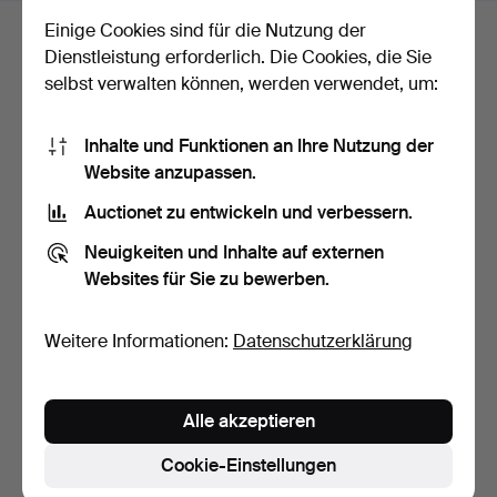
Einige Cookies sind für die Nutzung der
Gebotsverlauf
Dienstleistung erforderlich. Die Cookies, die Sie
selbst verwalten können, werden verwendet, um:
4
6. Mai, 13:21
101 USD
Inhalte und Funktionen an Ihre Nutzung der
5
6. Mai, 12:39
95 USD
Website anzupassen.
Auctionet zu entwickeln und verbessern.
6
A
6. Mai, 12:39
93 USD
Neuigkeiten und Inhalte auf externen
Websites für Sie zu bewerben.
Alle 14 Gebote anzeigen
Weitere Informationen:
Datenschutzerklärung
Beschreibung
Bildmaße 37 x 41 cm. Rahmen 52,5 x 58,5 cm.
Alle akzeptieren
Cookie-Einstellungen
Zustandsbericht