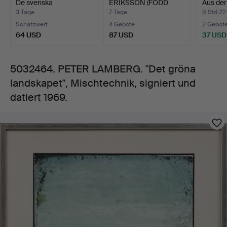
De svenska
ERIKSSON (FÖDD
Aus der
signiert
landskapen, …
1939. "En bild …
"Land…
3 Tage
7 Tage
8 Std 22
Schätzwert
4 Gebote
2 Gebot
und
64 USD
87 USD
37 USD
datiert
5032464. PETER LAMBERG. "Det gröna
landskapet", Mischtechnik, signiert und
1969.
datiert 1969.
Bilder