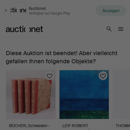
Auctionet
Anzeigen
Schließen
Verfügbar auf Google Play
Auctionet.com
Diese Auktion ist beendet! Aber vielleicht
PETER
gefallen Ihnen folgende Objekte?
LAMBERG.
"Det
gröna
landskapet",
Mischtechnik,
BÜCHER, Schweden -
LEIF ROBERT
THOMA