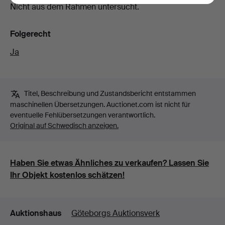
Nicht aus dem Rahmen untersucht.
Folgerecht
Ja
Titel, Beschreibung und Zustandsbericht entstammen
maschinellen Übersetzungen. Auctionet.com ist nicht für
eventuelle Fehlübersetzungen verantwortlich.
Original auf Schwedisch anzeigen.
Haben Sie etwas Ähnliches zu verkaufen? Lassen Sie
Ihr Objekt kostenlos schätzen!
Details
Auktionshaus
Göteborgs Auktionsverk