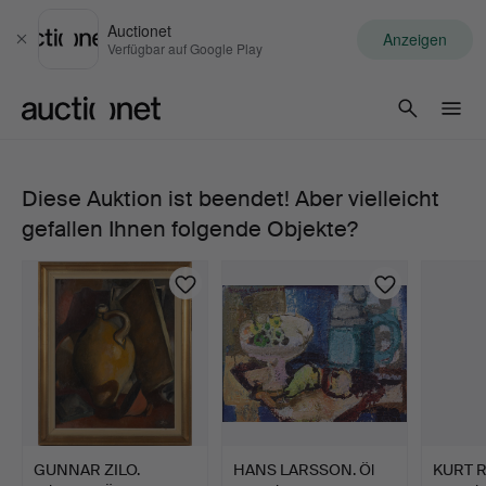
Auctionet
Anzeigen
Schließen
Verfügbar auf Google Play
Auctionet.com
Diese Auktion ist beendet! Aber vielleicht
TONY
gefallen Ihnen folgende Objekte?
ROOS.
Stillleben,
Öl
auf
Leinwand,
GUNNAR ZILO.
HANS LARSSON. Öl
KURT 