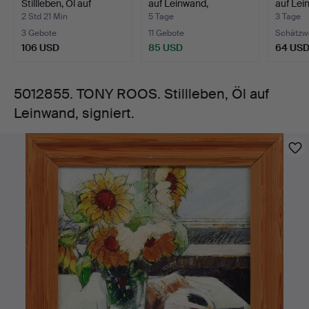
Stillleben, Öl auf
auf Leinwand,
auf Lei
signiert.
Leinwand.
Tischstilll…
Stillle
2 Std 21 Min
5 Tage
3 Tage
3 Gebote
11 Gebote
Schätzw
106 USD
85 USD
64 US
5012855. TONY ROOS. Stillleben, Öl auf
Leinwand, signiert.
Bilder