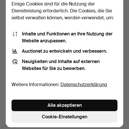
Einige Cookies sind für die Nutzung der
Gebotsverlauf
Dienstleistung erforderlich. Die Cookies, die Sie
selbst verwalten können, werden verwendet, um:
2
A
6. Mai, 15:30
106 USD
Inhalte und Funktionen an Ihre Nutzung der
3
6. Mai, 15:30
100 USD
Website anzupassen.
2
A
6. Mai, 15:30
95 USD
Auctionet zu entwickeln und verbessern.
Neuigkeiten und Inhalte auf externen
Alle 10 Gebote anzeigen
Websites für Sie zu bewerben.
Beschreibung
Weitere Informationen:
Datenschutzerklärung
Bildmaße 40 x 32 cm. Rahmen 51 x 43 cm.
Alle akzeptieren
Zustandsbericht
Cookie-Einstellungen
Keine Bemerkungen.