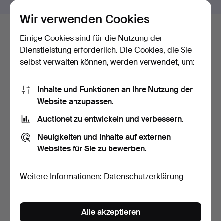
Wir verwenden Cookies
Gebotsverlauf
Einige Cookies sind für die Nutzung der
Dienstleistung erforderlich. Die Cookies, die Sie
selbst verwalten können, werden verwendet, um:
4
20. Nov, 00:59
2 583 USD
5
A
20. Nov, 00:59
2 477 USD
Inhalte und Funktionen an Ihre Nutzung der
Website anzupassen.
4
20. Nov, 00:59
2 424 USD
Auctionet zu entwickeln und verbessern.
Neuigkeiten und Inhalte auf externen
Alle 9 Gebote anzeigen
Websites für Sie zu bewerben.
Beschreibung
Weitere Informationen:
Datenschutzerklärung
Anzahl Kartuschen 6, Rohranordnung EP, Rohrlänge 15
cm. Einstellbares Visier, anatomisch einstellbarer
Alle akzeptieren
Holzkolben, Originaltasche mit zusätzlichem Magazin