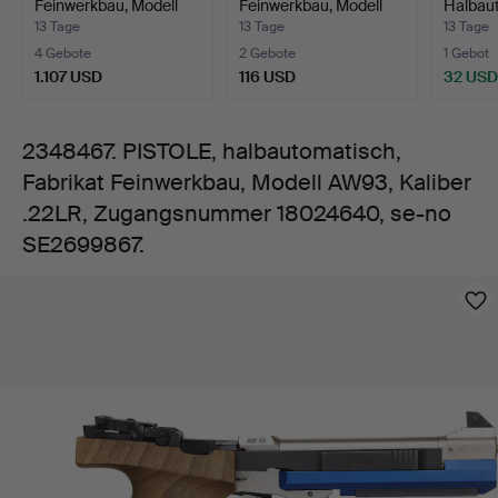
Feinwerkbau, Modell
Feinwerkbau, Modell
Halbau
Kaliber
AW93…
AW93 Le…
Sauer 
13 Tage
13 Tage
13 Tage
4 Gebote
2 Gebote
1 Gebot
.22LR,
1.107 USD
116 USD
32 USD
Zugangsnummer
2348467. PISTOLE, halbautomatisch,
Fabrikat Feinwerkbau, Modell AW93, Kaliber
18024640,
.22LR, Zugangsnummer 18024640, se-no
se-
SE2699867.
Bilder
no
SE2699867.