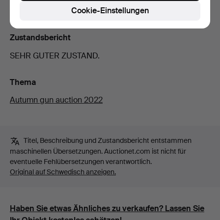
und Werkzeug inklusive.
Cookie-Einstellungen
Zustandsbericht
SEHR GUTER ZUSTAND.
Thema
Autumn gun auction 2022
Titel, Beschreibung und Zustandsbericht entstammen
maschinellen Übersetzungen. Auctionet.com ist nicht für
eventuelle Fehlübersetzungen verantwortlich.
Original auf Schwedisch anzeigen.
Haben Sie etwas Ähnliches zu verkaufen? Lassen Sie