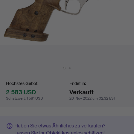
Gebotsabgabe
Höchstes Gebot:
Endet in:
2 583 USD
Verkauft
Schätzwert
:
1 581 USD
20. Nov 2022 um 02:32 EST
Haben Sie etwas Ähnliches zu verkaufen?
Lassen Sie Ihr Objekt kostenlos schätzen!