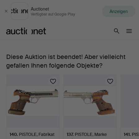
Auctionet
Anzeigen
Schließen
Verfügbar auf Google Play
Auctionet.com
Diese Auktion ist beendet! Aber vielleicht
PISTOLE,
gefallen Ihnen folgende Objekte?
halbautomatisch,
Fabrikat
Feinwerkbau,
Modell
AW93,
140
.
PISTOLE, Fabrikat
137
.
PISTOLE, Marke
141
.
PIS