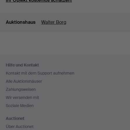
Ihr Objekt kostenlos schätzen!
Details
Auktionshaus
Walter Borg
Fußzeilen-
Hilfe und Kontakt
Navigation
Kontakt mit dem Support aufnehmen
Alle Auktionshäuser
Zahlungsweisen
Wir versenden mit
Soziale Medien
Auctionet
Über Auctionet