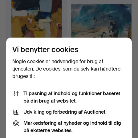
genstand
Vi benytter cookies
Nogle cookies er nødvendige for brug af
BERNDT WENNSTRÖM
BERNDT WENNSTRÖM
tjenesten. De cookies, som du selv kan håndtere,
(født 1945), "Förtätning"…
(født 1945), "Punka", sig…
bruges til:
Opnåede hammerslag 16 maj
Opnåede hammerslag 16 maj
2026
2026
4 bud
3 bud
Tilpasning af indhold og funktioner baseret
317 USD
338 USD
på din brug af websitet.
Udvikling og forbedring af Auctionet.
Markedsføring af nyheder og indhold til dig
på eksterne websites.