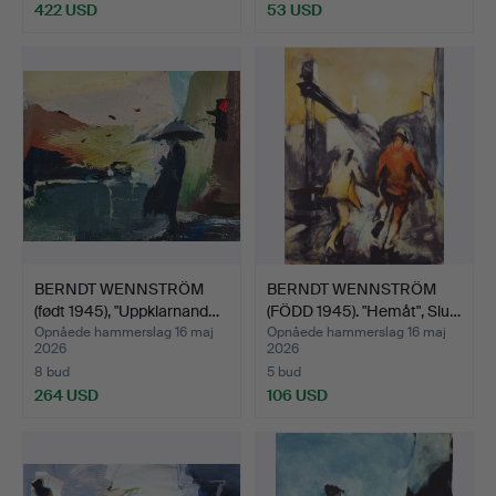
422 USD
53 USD
BERNDT WENNSTRÖM
BERNDT WENNSTRÖM
(født 1945), "Uppklarnand…
(FÖDD 1945). "Hemåt", Slu…
Opnåede hammerslag 16 maj
Opnåede hammerslag 16 maj
2026
2026
8 bud
5 bud
264 USD
106 USD