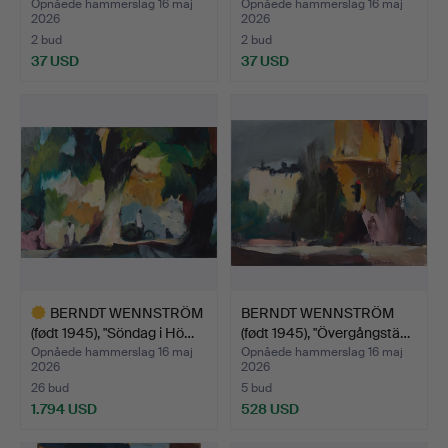
Opnåede hammerslag 16 maj
Opnåede hammerslag 16 maj
2026
2026
2 bud
2 bud
37 USD
37 USD
BERNDT WENNSTRÖM
BERNDT WENNSTRÖM
(født 1945), "Söndag i Hö…
(født 1945), "Övergångstä…
Opnåede hammerslag 16 maj
Opnåede hammerslag 16 maj
2026
2026
26 bud
5 bud
1.794 USD
528 USD
Udvalgt