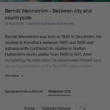
and
Berndt Wennström - Between city and
countryside
countryside
16 maj 2026
· Crafoord Auktioner Stockholm
Berndt Wennström was born in 1945 in Stockholm. He
studied at Konstfack between 1965 and 1969 and
subsequently continued his studies in Staffan
Hallström's studio atelier from 1969 to 1971. After
completing his education, he established himself as a
recurring presence on the Swedish gallery scene.
He has held solo exhibitions at a wide range of
Vis mere
galleries, including Flamenska Galleriet, Säfstaholms
Slott, Grafikens Hus, Galleri Astley, Galleri Eva Solvang,
Galleri Uddenberg, Galleri Nord, Oskarshamns
Igangværende auktioner
Slutpriser
(23)
Konstförening, Galleri Holm, Galleri 33, Litografiska
Museet Konsthallen, Höganäs Museum,
Slutpriser
Konstnärshuset, Galleri Axlund, Galleri Aix,
Sorter