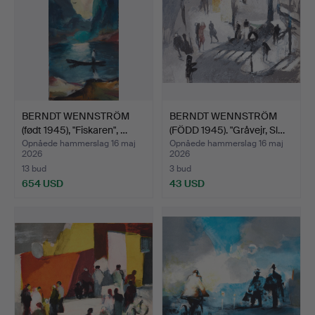
Small-town atmosphere in blue and light grey, or vivid
red, or a heavy yellow. The special moments of everyday
life, which he constantly seeks out and attempts to
recreate with shifting colour harmonies." – Ann-
Charlotte Sandelin, Kultursidan.nu, review of exhibition
at Galleri Sander, Norrköping 2011.
BERNDT WENNSTRÖM
BERNDT WENNSTRÖM
(født 1945), "Fiskaren", …
(FÖDD 1945). "Gråvejr, Sl…
Opnåede hammerslag 16 maj
Opnåede hammerslag 16 maj
2026
2026
13 bud
3 bud
654 USD
43 USD