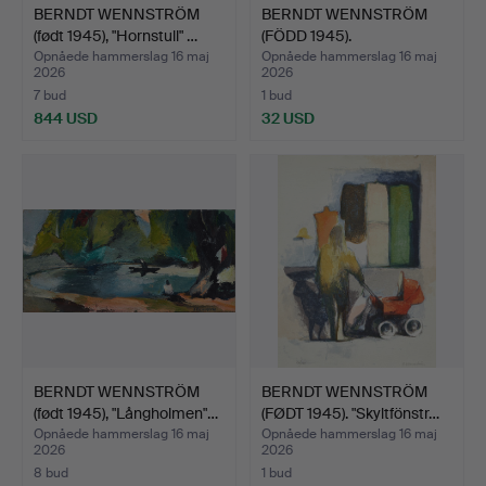
BERNDT WENNSTRÖM
BERNDT WENNSTRÖM
(født 1945), "Hornstull" …
(FÖDD 1945).
"Korvgubben"…
Opnåede hammerslag 16 maj
Opnåede hammerslag 16 maj
2026
2026
7 bud
1 bud
844 USD
32 USD
BERNDT WENNSTRÖM
BERNDT WENNSTRÖM
(født 1945), "Långholmen"…
(FØDT 1945). "Skyltfönstr…
Opnåede hammerslag 16 maj
Opnåede hammerslag 16 maj
2026
2026
8 bud
1 bud