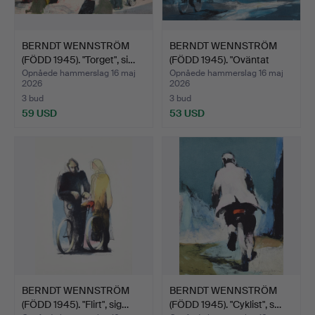
BERNDT WENNSTRÖM
BERNDT WENNSTRÖM
(FÖDD 1945). "Torget", si…
(FÖDD 1945). "Oväntat
möt…
Opnåede hammerslag 16 maj
Opnåede hammerslag 16 maj
2026
2026
3 bud
3 bud
59 USD
53 USD
BERNDT WENNSTRÖM
BERNDT WENNSTRÖM
(FÖDD 1945). "Flirt", sig…
(FÖDD 1945). "Cyklist", s…