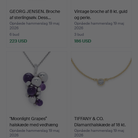
GEORG JENSEN. Broche
Vintage broche af 8 kt. guld
af sterlingsølv. Dess…
og perle.
Opnåede hammerslag 19 maj
Opnåede hammerslag 19 maj
2026
2026
6 bud
3 bud
223 USD
186 USD
"Moonlight Grapes”
TIFFANY & CO.
halskæde med vedhæng
Diamanthalskæde af 18 kt.
af…
gu…
Opnåede hammerslag 19 maj
Opnåede hammerslag 19 maj
2026
2026