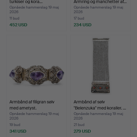
turkiser og kora…
Armring og manchetter af…
Opnåede hammerslag 19 maj
Opnåede hammerslag 19 maj
2026
2026
11 bud
17 bud
452 USD
234 USD
Armbånd af filigran sølv
Armbånd af sølv
med ametyst.
"Belenzuka" med koraller. …
Opnåede hammerslag 19 maj
Opnåede hammerslag 19 maj
2026
2026
19 bud
21 bud
341 USD
279 USD