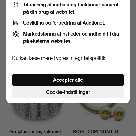
Tilpasning af indhold og funktioner baseret
på din brug af websitet.
Udvikling og forbedring af Auctionet.
GEORG JENSEN.
Jacgueline Rabun
Armbånd, leddelt af
"Offspring" Armbånd af 18…
Markedsføring af nyheder og indhold til dig
sterling…
Opnåede hammerslag 19 maj
Opnåede hammerslag 19 maj
på eksterne websites.
2026
2026
10 bud
6 bud
588 USD
248 USD
Du kan læse mere i vores
integritetspolitik
.
Accepter alle
Cookie-indstillinger
Armbånd sterling sølv med
ROYAL COPENHAGEN.