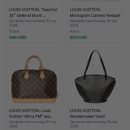
LOUIS VUITTON. “Saumur
LOUIS VUITTON.
35” taske af brunt …
Monogram Canvas 'Keepall
Ba…
Opnåede hammerslag 19 maj
Opnåede hammerslag 19 maj
2026
2026
12 bud
4 bud
588 USD
853 USD
LOUIS VUITTON. Louis
LOUIS VUITTON.
Vuitton “Alma PM” tas…
Skuldertaske 'Saint
Jacques…
Opnåede hammerslag 19 maj
Opnåede hammerslag 19 maj
2026
2026