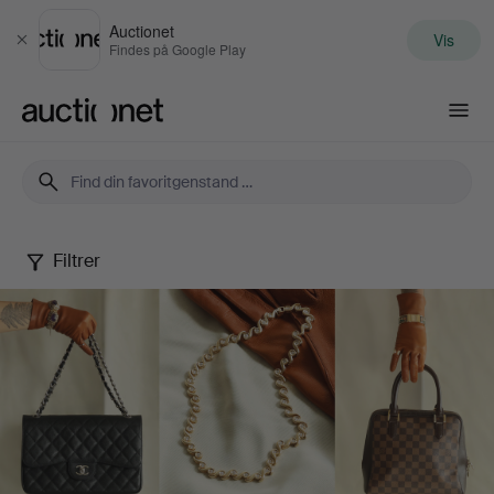
Auctionet
Vis
Luk
Findes på Google Play
Auctionet.com
Filtrer
Fashion,
Jewellery
and
Watches
May