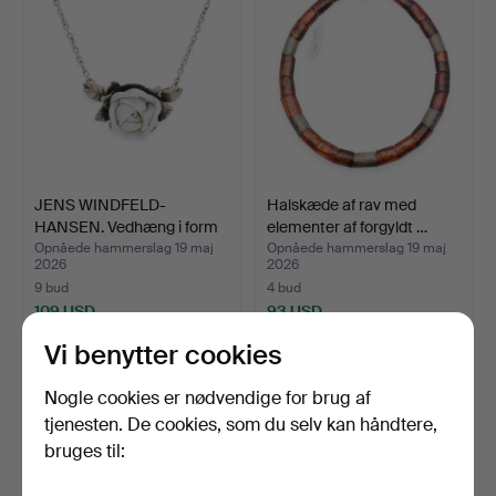
JENS WINDFELD-
Halskæde af rav med
HANSEN. Vedhæng i form
elementer af forgyldt …
af ro…
Opnåede hammerslag 19 maj
Opnåede hammerslag 19 maj
2026
2026
9 bud
4 bud
109 USD
93 USD
Vi benytter cookies
Nogle cookies er nødvendige for brug af
tjenesten. De cookies, som du selv kan håndtere,
bruges til: