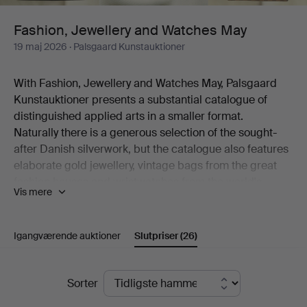
Fashion, Jewellery and Watches May
19 maj 2026
· Palsgaard Kunstauktioner
With Fashion, Jewellery and Watches May, Palsgaard
Kunstauktioner presents a substantial catalogue of
distinguished applied arts in a smaller format.
Naturally there is a generous selection of the sought-
after Danish silverwork, but the catalogue also features
elaborate gold jewellery, vintage bags from the great
fashion houses and wristwatches from the world's
Vis mere
leading watchmakers.
From Georg Jensen comes a silver necklace set with
amethysts, presented alongside a Swedish jade brooch
Igangværende auktioner
Slutpriser
(26)
from 1922. From Louis Vuitton comes a range of classic
bag models, and among the wristwatches several
Slutpriser
sought-after models from Omega are on show.
Sorter
Welcome!