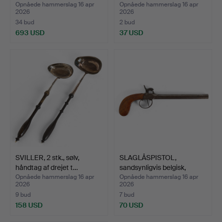
Opnåede hammerslag 16 apr
Opnåede hammerslag 16 apr
2026
2026
34 bud
2 bud
693 USD
37 USD
SVILLER, 2 stk., sølv,
SLAGLÅSPISTOL,
håndtag af drejet t…
sandsynligvis belgisk,
sene…
Opnåede hammerslag 16 apr
Opnåede hammerslag 16 apr
2026
2026
9 bud
7 bud
158 USD
70 USD