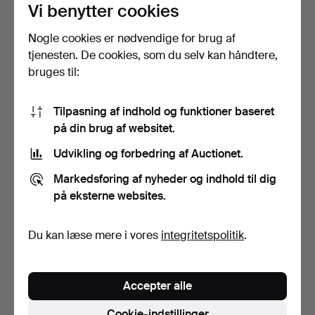
Vi benytter cookies
Poseid…
Opnåede hammerslag 16 apr
Opnåede hammerslag 16 apr
2026
2026
6 bud
15 bud
Nogle cookies er nødvendige for brug af
127 USD
106 USD
tjenesten. De cookies, som du selv kan håndtere,
bruges til:
Tilpasning af indhold og funktioner baseret
på din brug af websitet.
Udvikling og forbedring af Auctionet.
Markedsføring af nyheder og indhold til dig
på eksterne websites.
STEPHAN ABEL SINDING
JONAS NILSSON (født
Du kan læse mere i vores
integritetspolitik
.
(NORGE, 1846–1922). B…
1968), „Warfowl“, sign…
Opnåede hammerslag 16 apr
Opnåede hammerslag 16 apr
2026
2026
3 bud
18 bud
Accepter alle
58 USD
505 USD
Cookie-indstillinger