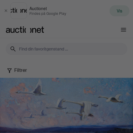
Auctionet
Vis
Luk
Findes på Google Play
Auctionet.com
Filtrer
Art
&
Antiques
XV