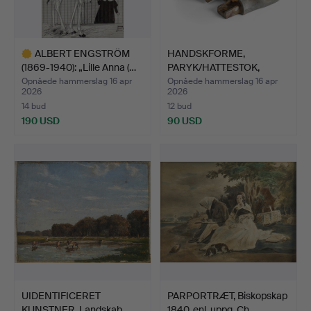
ALBERT ENGSTRÖM
HANDSKFORME,
(1869-1940): „Lille Anna (…
PARYK/HATTESTOK,
modeller, 19…
Opnåede hammerslag 16 apr
Opnåede hammerslag 16 apr
2026
2026
14 bud
12 bud
190 USD
90 USD
Udvalgt
genstand
UIDENTIFICERET
PARPORTRÆT, Biskopskap
KUNSTNER. Landskab
1840, enl. uppg. Ch…