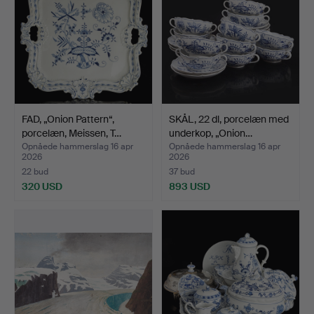
FAD, „Onion Pattern“,
SKÅL, 22 dl, porcelæn med
porcelæn, Meissen, T…
underkop, „Onion…
Opnåede hammerslag 16 apr
Opnåede hammerslag 16 apr
2026
2026
22 bud
37 bud
320 USD
893 USD