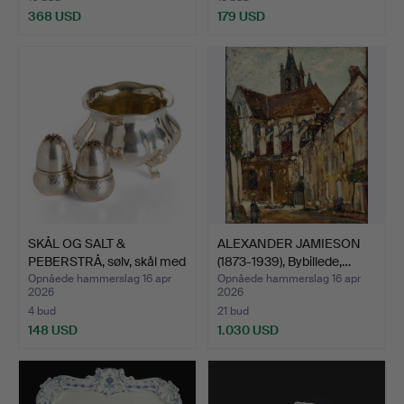
368 USD
179 USD
SKÅL OG SALT &
ALEXANDER JAMIESON
PEBERSTRÅ, sølv, skål med
(1873-1939), Bybillede,…
l…
Opnåede hammerslag 16 apr
Opnåede hammerslag 16 apr
2026
2026
4 bud
21 bud
148 USD
1.030 USD