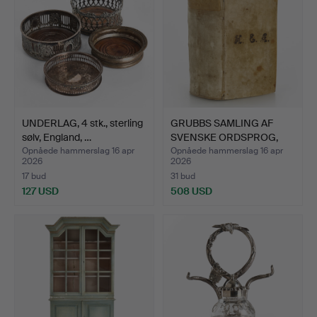
UNDERLAG, 4 stk., sterling
GRUBBS SAMLING AF
sølv, England, …
SVENSKE ORDSPROG,
1678. …
Opnåede hammerslag 16 apr
Opnåede hammerslag 16 apr
2026
2026
17 bud
31 bud
127 USD
508 USD