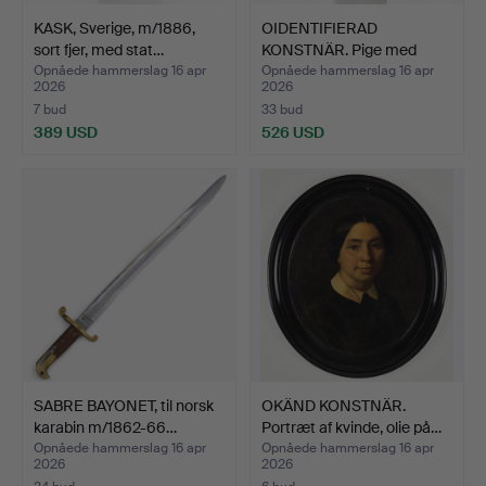
KASK, Sverige, m/1886,
OIDENTIFIERAD
sort fjer, med stat…
KONSTNÄR. Pige med
kugle, si…
Opnåede hammerslag 16 apr
Opnåede hammerslag 16 apr
2026
2026
7 bud
33 bud
389 USD
526 USD
SABRE BAYONET, til norsk
OKÄND KONSTNÄR.
karabin m/1862-66…
Portræt af kvinde, olie på…
Opnåede hammerslag 16 apr
Opnåede hammerslag 16 apr
2026
2026