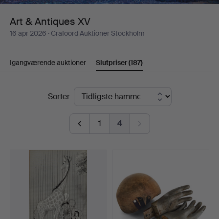
Art & Antiques XV
16 apr 2026
· Crafoord Auktioner Stockholm
Igangværende auktioner
Slutpriser
(187)
Slutpriser
Sorter
1
4