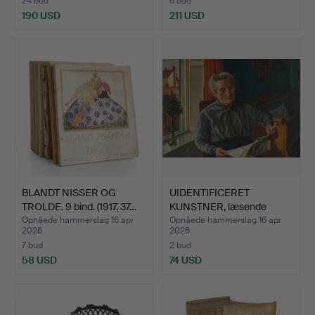
24 bud
6 bud
190 USD
211 USD
BLANDT NISSER OG
UIDENTIFICERET
TROLDE. 9 bind. (1917, 37…
KUNSTNER, læsende
kvinde, s…
Opnåede hammerslag 16 apr
Opnåede hammerslag 16 apr
2026
2026
7 bud
2 bud
58 USD
74 USD