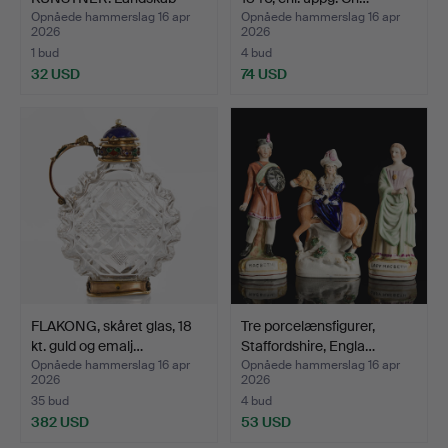
med kvæg…
Opnåede hammerslag 16 apr
Opnåede hammerslag 16 apr
2026
2026
1 bud
4 bud
32 USD
74 USD
FLAKONG, skåret glas, 18
Tre porcelænsfigurer,
kt. guld og emalj…
Staffordshire, Engla…
Opnåede hammerslag 16 apr
Opnåede hammerslag 16 apr
2026
2026
35 bud
4 bud
382 USD
53 USD