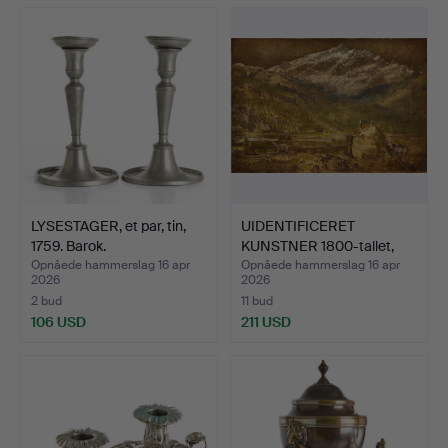
LYSESTAGER, et par, tin,
UIDENTIFICERET
1759. Barok.
KUNSTNER 1800-tallet,
sten …
Opnåede hammerslag 16 apr
Opnåede hammerslag 16 apr
2026
2026
2 bud
11 bud
106 USD
211 USD