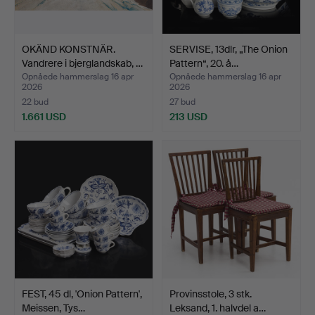
OKÄND KONSTNÄR.
SERVISE, 13dlr, „The Onion
Vandrere i bjerglandskab, …
Pattern“, 20. å…
Opnåede hammerslag 16 apr
Opnåede hammerslag 16 apr
2026
2026
22 bud
27 bud
1.661 USD
213 USD
FEST, 45 dl, 'Onion Pattern',
Provinsstole, 3 stk.
Meissen, Tys…
Leksand, 1. halvdel a…