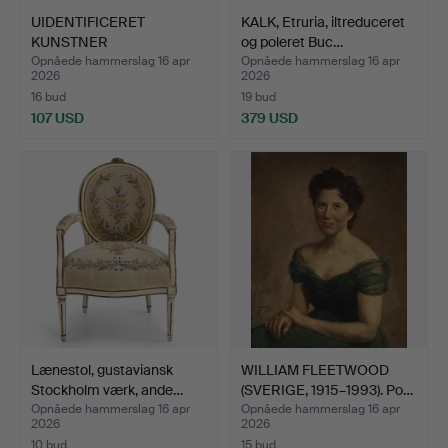
UIDENTIFICERET
KALK, Etruria, iltreduceret
KUNSTNER
og poleret Buc…
Landskabsmotiv, en…
Opnåede hammerslag 16 apr
Opnåede hammerslag 16 apr
2026
2026
16 bud
19 bud
107 USD
379 USD
Lænestol, gustaviansk
WILLIAM FLEETWOOD
Stockholm værk, ande…
(SVERIGE, 1915–1993). Po…
Opnåede hammerslag 16 apr
Opnåede hammerslag 16 apr
2026
2026
10 bud
15 bud