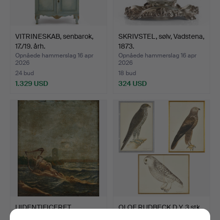
VITRINESKAB, senbarok,
SKRIVSTEL, sølv, Vadstena,
17./19. årh.
1873.
Opnåede hammerslag 16 apr
Opnåede hammerslag 16 apr
2026
2026
24 bud
18 bud
1.329 USD
324 USD
UIDENTIFICERET
OLOF RUDBECK D Y. 3 stk
KUNSTNER, 1800/1900,
fra mappen „Portfo…