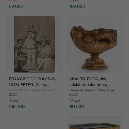
7 bud
17 bud
69 USD
169 USD
FRANCISCO GOYA (1746-
SKÅL TIL FODS, birk,
1828). EFTER. „Ya tie…
udskåret dekoration, …
Opnåede hammerslag 16 apr
Opnåede hammerslag 16 apr
2026
2026
4 bud
10 bud
106 USD
191 USD