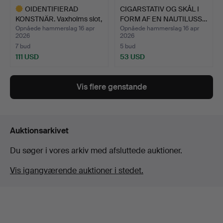
OIDENTIFIERAD
CIGARSTATIV OG SKÅL I
KONSTNÄR. Vaxholms slot,
FORM AF EN NAUTILUSS…
uty…
Opnåede hammerslag 16 apr
Opnåede hammerslag 16 apr
2026
2026
7 bud
5 bud
111 USD
53 USD
Udvalgt
genstand
Vis flere genstande
Auktionsarkivet
Du søger i vores arkiv med afsluttede auktioner.
Vis igangværende auktioner i stedet.