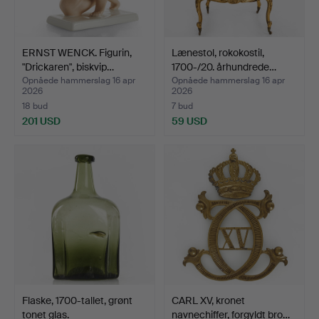
ERNST WENCK. Figurin,
Lænestol, rokokostil,
"Drickaren", biskvip…
1700-/20. århundrede…
Opnåede hammerslag 16 apr
Opnåede hammerslag 16 apr
2026
2026
18 bud
7 bud
201 USD
59 USD
Flaske, 1700-tallet, grønt
CARL XV, kronet
tonet glas.
navnechiffer, forgyldt bro…