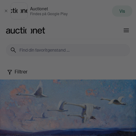
Auctionet
Vis
Luk
Findes på Google Play
Auctionet.com
Filtrer
Art
&
Antiques
XV