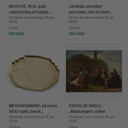
BROCHE, 18 kt. guld,
Jardinjär, storslået
udsmykning af indlagt…
porcelæn, Von Schierh…
Opnåede hammerslag 16 apr
Opnåede hammerslag 16 apr
2026
2026
2 bud
20 bud
317 USD
160 USD
MESSINGBAKKE, på poter,
ENGELSK SKOLE.
1800-tallet, barok…
„Majstangen“, etiket
marker…
Opnåede hammerslag 16 apr
Opnåede hammerslag 16 apr
2026
2026
24 bud
3 bud