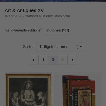
Art & Antiques XV
16 apr 2026
· Crafoord Auktioner Stockholm
Igangværende auktioner
Slutpriser
(187)
Slutpriser
Sorter
1
3
4