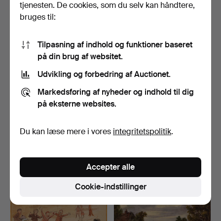
tjenesten. De cookies, som du selv kan håndtere,
bruges til:
Tilpasning af indhold og funktioner baseret
på din brug af websitet.
Udvikling og forbedring af Auctionet.
Markedsføring af nyheder og indhold til dig
på eksterne websites.
UKENDT KUNSTNER,
BJERGHAMMERVÅBENBO
Hjelmarsnäs gård, akvarel.
GEN (3 bind). bog, hæfte…
Opnåede hammerslag 16 apr
Opnåede hammerslag 16 apr
Du kan læse mere i vores
integritetspolitik
.
2026
2026
5 bud
19 bud
53 USD
390 USD
Accepter alle
Cookie-indstillinger