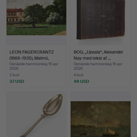
LEON FAGERCRANTZ
BOG, „Upsala“, Alexander
(1866-1935), Malmö,
Nay med tekst af …
Resta…
Opnåede hammerslag 16 apr
Opnåede hammerslag 16 apr
2026
2026
2 bud
4 bud
37 USD
48 USD