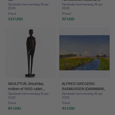
Opnåede hammerslag 16 apr
Opnåede hammerslag 16 apr
2026
2026
6 bud
13 bud
233 USD
117 USD
SKULPTUR, Østafrika,
ALFRED GREGERS-
midten af 1900-tallet…
RASMUSSEN (DANMARK,
1904-19…
Opnåede hammerslag 16 apr
Opnåede hammerslag 16 apr
2026
2026
9 bud
3 bud
85 USD
43 USD