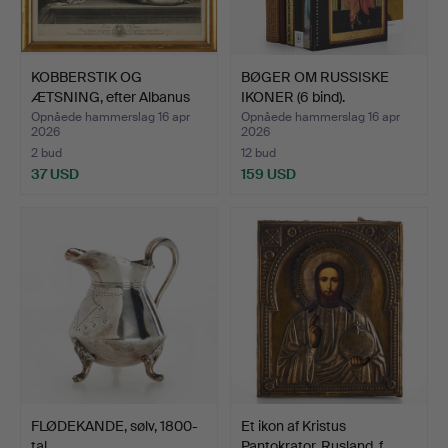
KOBBERSTIK OG
BØGER OM RUSSISKE
ÆTSNING, efter Albanus
IKONER (6 bind).
og ef…
Opnåede hammerslag 16 apr
Opnåede hammerslag 16 apr
2026
2026
2 bud
12 bud
37 USD
159 USD
FLØDEKANDE, sølv, 1800-
Et ikon af Kristus
tal.
Pantokrator, Rusland, f…