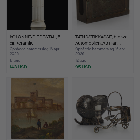
KOLONNE/PIEDESTAL, 5
TÆNDSTIKKASSE, bronze,
dlr, keramik.
Automobilen, AB Han…
Opnåede hammerslag 16 apr
Opnåede hammerslag 16 apr
2026
2026
17 bud
12 bud
143 USD
95 USD