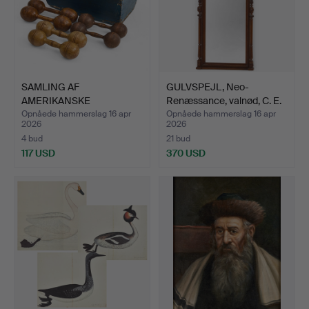
SAMLING AF
GULVSPEJL, Neo-
AMERIKANSKE
Renæssance, valnød, C. E.
HÅNDVÆGTE, forskell…
J…
Opnåede hammerslag 16 apr
Opnåede hammerslag 16 apr
2026
2026
4 bud
21 bud
117 USD
370 USD