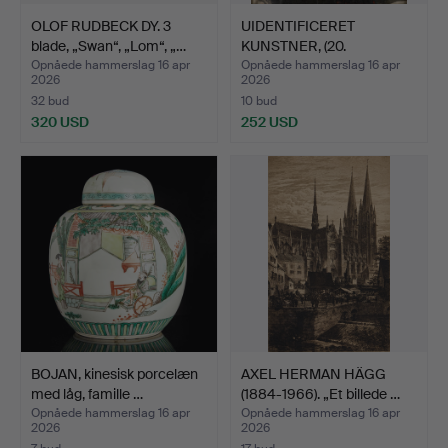
OLOF RUDBECK DY. 3
UIDENTIFICERET
blade, „Swan“, „Lom“, „…
KUNSTNER, (20.
århundrede),…
Opnåede hammerslag 16 apr
Opnåede hammerslag 16 apr
2026
2026
32 bud
10 bud
320 USD
252 USD
BOJAN, kinesisk porcelæn
AXEL HERMAN HÄGG
med låg, famille …
(1884-1966). „Et billede …
Opnåede hammerslag 16 apr
Opnåede hammerslag 16 apr
2026
2026