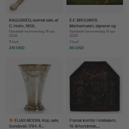
RAGUSKED, svensk sølv, af
E.F. BROUWER.
C. Holm, 1856.
Marinemaleri, signeret og
da…
Opnåede hammerslag 16 apr
Opnåede hammerslag 16 apr
2026
2026
11 bud
3 bud
241 USD
85 USD
ELIAS MODIN. Kop, sølv,
Fransk komfur i støbejern,
Sundsvall, 1764. R…
19. århundrede,…