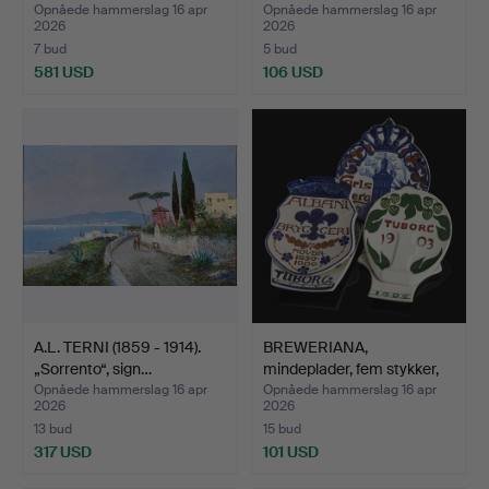
Opnåede hammerslag 16 apr
Opnåede hammerslag 16 apr
2026
2026
7 bud
5 bud
581 USD
106 USD
Udvalgt
genstand
A.L. TERNI (1859 - 1914).
BREWERIANA,
„Sorrento“, sign…
mindeplader, fem stykker,
Alum…
Opnåede hammerslag 16 apr
Opnåede hammerslag 16 apr
2026
2026
13 bud
15 bud
317 USD
101 USD