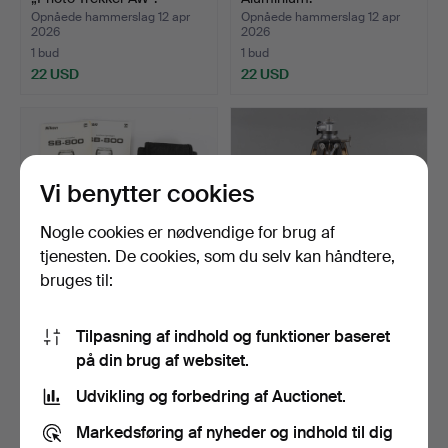
Opnåede hammerslag 12 apr
Opnåede hammerslag 12 apr
2026
2026
1 bud
1 bud
22 USD
22 USD
Vi benytter cookies
Nogle cookies er nødvendige for brug af
tjenesten. De cookies, som du selv kan håndtere,
bruges til:
FLASH 2 Nikon SB-800 og
KAMERA TRIPOD, anden
Tilpasning af indhold og funktioner baseret
styreenhed SU-800.
halvdel af det 20. år…
på din brug af websitet.
Opnåede hammerslag 12 apr
Opnåede hammerslag 12 apr
2026
2026
Udvikling og forbedring af Auctionet.
2 bud
34 bud
106 USD
339 USD
Markedsføring af nyheder og indhold til dig