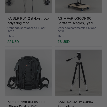
KAISER RB 1, 2 stykker, foto
AGFA VARIOSCOP 60
belysning med…
Forstørrelsesglas, Tyskl…
Opnåede hammerslag 12 apr
Opnåede hammerslag 12 apr
2026
2026
1 bud
1 bud
22 USD
53 USD
Kamera rygsæk Lowepro
KAMERASTATIV Candy,
„Photo Trekker AW“.
Aluminium.