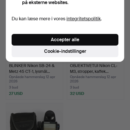
på eksterne websites.
Du kan læse mere i vores
integritetspolitik
.
Accepter alle
Cookie-indstillinger
BLINKER Nikon SB-24 &
OBJEKTIVETUI Nikon CL-
Metz 45 CT-1, lysmål…
M3, stropper, kaffek…
Opnåede hammerslag 12 apr
Opnåede hammerslag 12 apr
2026
2026
3 bud
3 bud
27 USD
32 USD