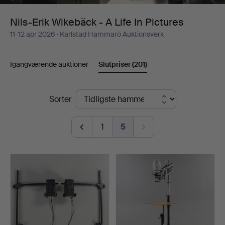
Life
Nils-Erik Wikebäck - A Life In Pictures
11-12 apr 2026
· Karlstad Hammarö Auktionsverk
In
Pictures
Igangværende auktioner
Slutpriser
(201)
Slutpriser
Sorter
1
5