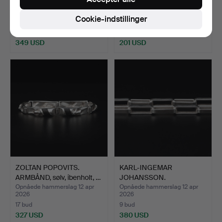
HALSKÆDE, sølv, Karl-In…
HALSKÆDE, sølv, Sirokoru,
…
Opnåede hammerslag 12 apr
Opnåede hammerslag 12 apr
Cookie-indstillinger
2026
2026
19 bud
20 bud
349 USD
201 USD
ZOLTAN POPOVITS.
KARL-INGEMAR
ARMBÅND, sølv, ibenholt, …
JOHANSSON.
HALSKÆDE, sølv, Gö…
Opnåede hammerslag 12 apr
Opnåede hammerslag 12 apr
2026
2026
17 bud
9 bud
327 USD
380 USD