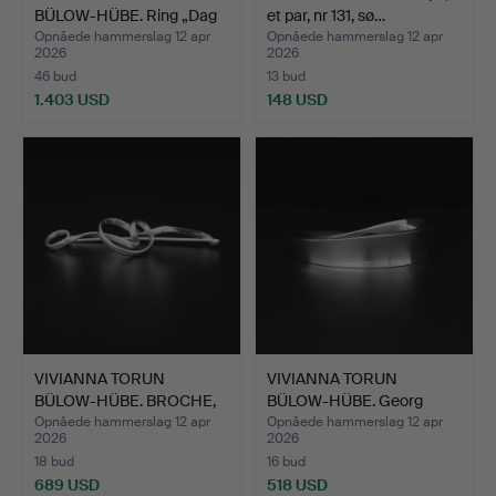
BÜLOW-HÜBE. Ring „Dag
et par, nr 131, sø…
og Na…
Opnåede hammerslag 12 apr
Opnåede hammerslag 12 apr
2026
2026
46 bud
13 bud
1.403 USD
148 USD
VIVIANNA TORUN
VIVIANNA TORUN
BÜLOW-HÜBE. BROCHE,
BÜLOW-HÜBE. Georg
nr 384,…
Jensen, „…
Opnåede hammerslag 12 apr
Opnåede hammerslag 12 apr
2026
2026
18 bud
16 bud
689 USD
518 USD