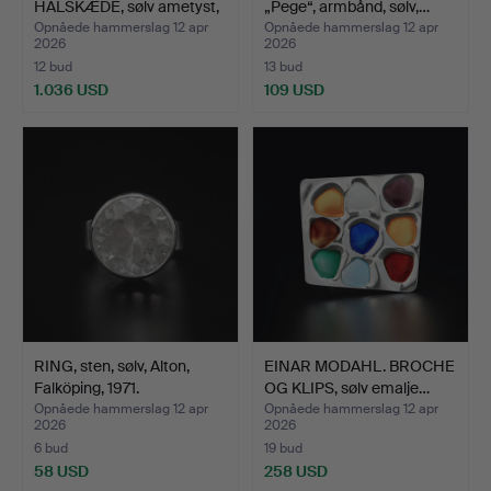
HALSKÆDE, sølv ametyst,
„Pege“, armbånd, sølv,…
…
Opnåede hammerslag 12 apr
Opnåede hammerslag 12 apr
2026
2026
12 bud
13 bud
1.036 USD
109 USD
RING, sten, sølv, Alton,
EINAR MODAHL. BROCHE
Falköping, 1971.
OG KLIPS, sølv emalje…
Opnåede hammerslag 12 apr
Opnåede hammerslag 12 apr
2026
2026
6 bud
19 bud
58 USD
258 USD