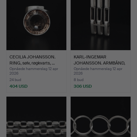
CECILIA JOHANSSON.
KARL-INGEMAR
RING, sølv, røgkvarts, …
JOHANSSON. ARMBÅND,
sølv, Göt…
Opnåede hammerslag 12 apr
Opnåede hammerslag 12 apr
2026
2026
24 bud
8 bud
404 USD
306 USD