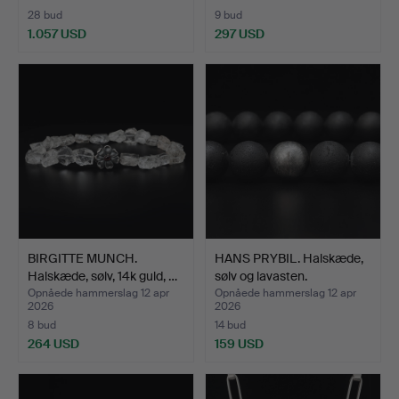
28 bud
9 bud
1.057 USD
297 USD
BIRGITTE MUNCH.
HANS PRYBIL. Halskæde,
Halskæde, sølv, 14k guld, …
sølv og lavasten.
Opnåede hammerslag 12 apr
Opnåede hammerslag 12 apr
2026
2026
8 bud
14 bud
264 USD
159 USD