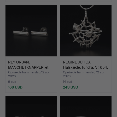
REY URBAN.
REGINE JUHLS.
MANCHETKNAPPER, et
Halskæde, Tundra, Nr. 654,
par, sølv, S…
s…
Opnåede hammerslag 12 apr
Opnåede hammerslag 12 apr
2026
2026
9 bud
14 bud
169 USD
243 USD