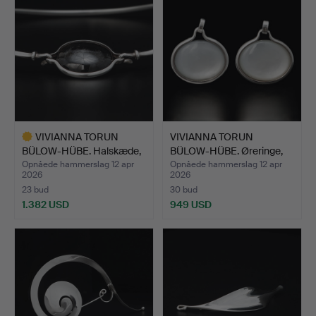
VIVIANNA TORUN
VIVIANNA TORUN
BÜLOW-HÜBE. Halskæde,
BÜLOW-HÜBE. Øreringe,
„Dag …
„Dag …
Opnåede hammerslag 12 apr
Opnåede hammerslag 12 apr
2026
2026
23 bud
30 bud
1.382 USD
949 USD
Udvalgt
genstand