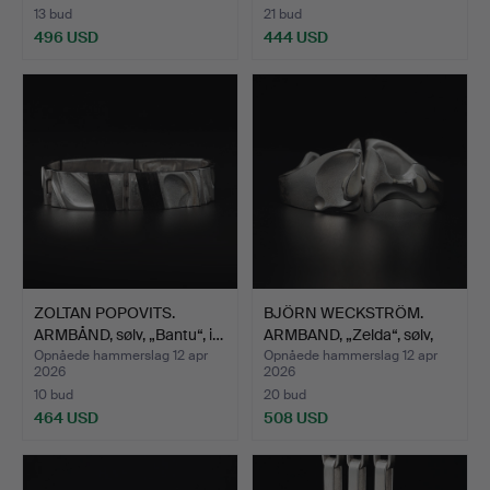
13 bud
21 bud
496 USD
444 USD
ZOLTAN POPOVITS.
BJÖRN WECKSTRÖM.
ARMBÅND, sølv, „Bantu“, i…
ARMBAND, „Zelda“, sølv,
L…
Opnåede hammerslag 12 apr
Opnåede hammerslag 12 apr
2026
2026
10 bud
20 bud
464 USD
508 USD