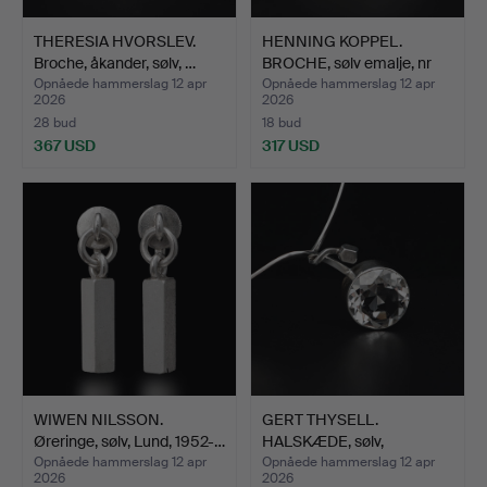
THERESIA HVORSLEV.
HENNING KOPPEL.
Broche, åkander, sølv, …
BROCHE, sølv emalje, nr
31…
Opnåede hammerslag 12 apr
Opnåede hammerslag 12 apr
2026
2026
28 bud
18 bud
367 USD
317 USD
WIWEN NILSSON.
GERT THYSELL.
Øreringe, sølv, Lund, 1952-…
HALSKÆDE, sølv,
stenkrystal,…
Opnåede hammerslag 12 apr
Opnåede hammerslag 12 apr
2026
2026