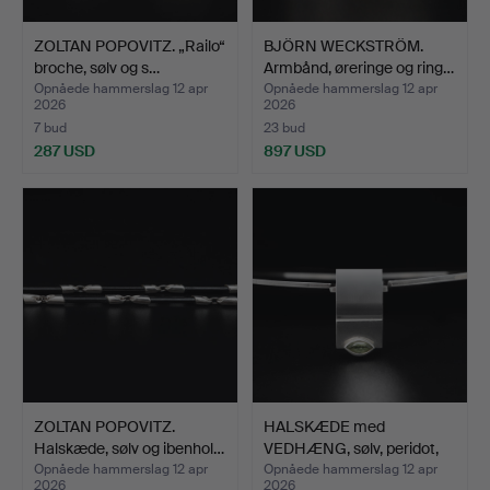
ZOLTAN POPOVITZ. „Railo“
BJÖRN WECKSTRÖM.
broche, sølv og s…
Armbånd, øreringe og ring…
Opnåede hammerslag 12 apr
Opnåede hammerslag 12 apr
2026
2026
7 bud
23 bud
287 USD
897 USD
ZOLTAN POPOVITZ.
HALSKÆDE med
Halskæde, sølv og ibenhol…
VEDHÆNG, sølv, peridot,
Kalev…
Opnåede hammerslag 12 apr
Opnåede hammerslag 12 apr
2026
2026