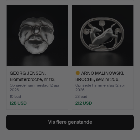
GEORG JENSEN.
ARNO MALINOWSKI.
Blomsterbroche, nr 113,
BROCHE, sølv, nr 256,
sølv…
Geo…
Opnåede hammerslag 12 apr
Opnåede hammerslag 12 apr
2026
2026
10 bud
23 bud
128 USD
212 USD
Udvalgt
genstand
Vis flere genstande