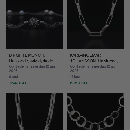
BIRGITTE MUNCH.
KARL-INGEMAR
Halskæde, sølv, dyrkede
JOHANSSON. Halskæde,
pe…
sølv, Gö…
Opnåede hammerslag 12 apr
Opnåede hammerslag 12 apr
2026
2026
6 bud
14 bud
264 USD
605 USD