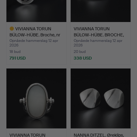
VIVIANNA TORUN
VIVIANNA TORUN
BÜLOW-HÜBE. Broche, nr
BÜLOW-HÜBE. BROCHE,
392,…
nr 391,…
Opnåede hammerslag 12 apr
Opnåede hammerslag 12 apr
2026
2026
18 bud
20 bud
791 USD
338 USD
Udvalgt
genstand
VIVIANNA TORUN
NANNA DITZEL. Øreklips,