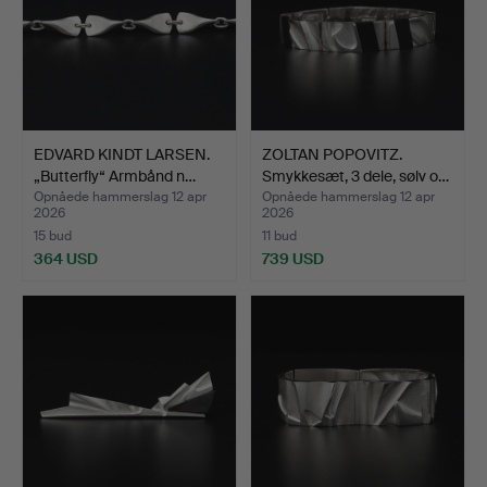
EDVARD KINDT LARSEN.
ZOLTAN POPOVITZ.
„Butterfly“ Armbånd n…
Smykkesæt, 3 dele, sølv o…
Opnåede hammerslag 12 apr
Opnåede hammerslag 12 apr
2026
2026
15 bud
11 bud
364 USD
739 USD