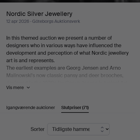
Nordic Silver Jewellery
12 apr 2026
· Göteborgs Auktionsverk
In this themed auction we present a number of
designers who in various ways have influenced the
development and perception of what Nordic jewellery
art is and represents.
The earliest examples are Georg Jensen and Arno
Malinowski's now classic pansy and deer brooches,
designed in the 1930s for Georg Jensen in typical Art
Vis mere
Nouveau and Art Deco style.
We have several pieces of jewellery by Vivianna Torun
Bülow-Hübe in collaboration with Georg Jensen. Her
Igangværende auktioner
Slutpriser
(71)
design was pioneering in its functional elegance and
modernist simplicity, and went on to inspire many
Slutpriser
contemporary and subsequent artists across the Nordic
Sorter
countries.