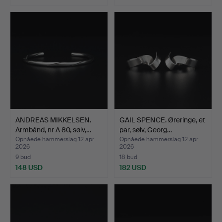
ANDREAS MIKKELSEN.
GAIL SPENCE. Øreringe, et
Armbånd, nr A 80, sølv,…
par, sølv, Georg…
Opnåede hammerslag 12 apr
Opnåede hammerslag 12 apr
2026
2026
9 bud
18 bud
148 USD
182 USD