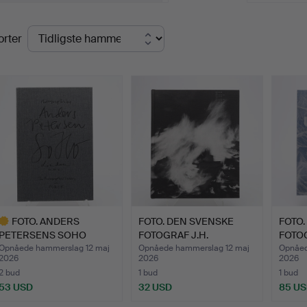
lutpriser
orter
FOTO. ANDERS
FOTO. DEN SVENSKE
FOTO.
PETERSENS SOHO
FOTOGRAF J.H.
FOTO
LONDON MMXII I…
ENGSTRÖMS …
BE…
Opnåede hammerslag 12 maj
Opnåede hammerslag 12 maj
Opnåed
2026
2026
2026
2 bud
1 bud
1 bud
53 USD
32 USD
85 U