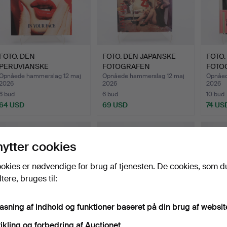
FOTO. DEN
FOTO. DEN JAPANSKE
FOTO.
PERUVIANSKE
FOTOGRAFEN
FOTO
FOTOGRAF MARIO
NOBUYOSHI AR…
ARAK
Opnåede hammerslag 12 maj
Opnåede hammerslag 12 maj
Opnåed
2026
2026
2026
TESTI…
6 bud
6 bud
10 bud
64 USD
69 USD
74 US
nytter cookies
okies er nødvendige for brug af tjenesten. De cookies, som d
ere, bruges til:
pasning af indhold og funktioner baseret på din brug af websit
ikling og forbedring af Auctionet.