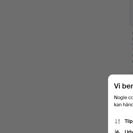
Vi be
Nogle co
kan håndt
Til
Udv