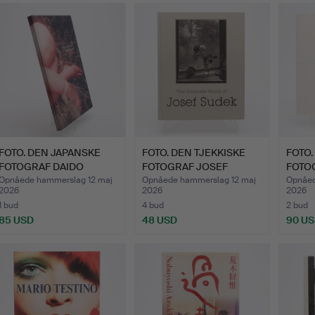
dvalgt
enstand
FOTO. DEN JAPANSKE
FOTO. DEN TJEKKISKE
FOTO.
FOTOGRAF DAIDO
FOTOGRAF JOSEF
FOTO
MORIYAMA…
SUDEKS …
ARAK
Opnåede hammerslag 12 maj
Opnåede hammerslag 12 maj
Opnåed
2026
2026
2026
1 bud
4 bud
2 bud
85 USD
48 USD
90 U