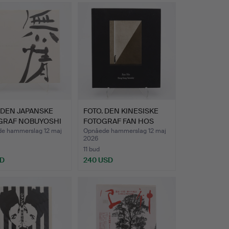
Udvalgt
genstand
 DEN JAPANSKE
FOTO. DEN KINESISKE
GRAF NOBUYOSHI
FOTOGRAF FAN HOS
…
"HONG…
e hammerslag 12 maj
Opnåede hammerslag 12 maj
2026
11 bud
SD
240 USD