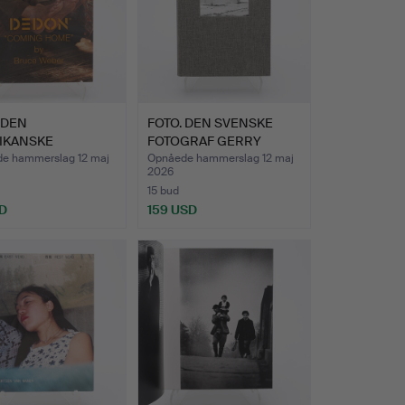
 DEN
FOTO. DEN SVENSKE
IKANSKE
FOTOGRAF GERRY
GRAF ANDY
JOHANSSON…
e hammerslag 12 maj
Opnåede hammerslag 12 maj
2026
RS…
15 bud
D
159 USD