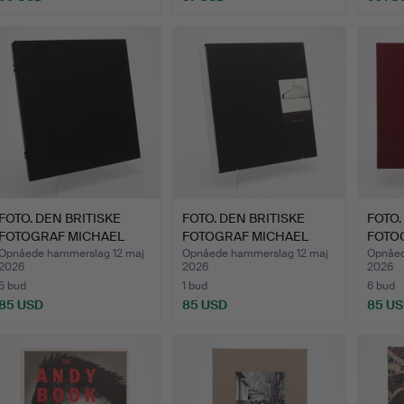
Udvalgt
gensta
FOTO. DEN BRITISKE
FOTO. DEN BRITISKE
FOTO.
FOTOGRAF MICHAEL
FOTOGRAF MICHAEL
FOTO
KENNAS…
KENNAS…
MÄNN
Opnåede hammerslag 12 maj
Opnåede hammerslag 12 maj
Opnåed
2026
2026
2026
5 bud
1 bud
6 bud
85 USD
85 USD
85 U