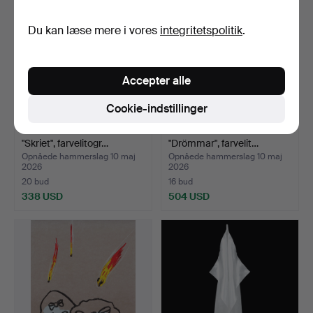
Du kan læse mere i vores
integritetspolitik
.
Accepter alle
Cookie-indstillinger
CARL JOHAN DE GEER.
BRITTA MARAKATT-LABBA.
"Skriet", farvelitogr…
"Drömmar", farvelit…
Opnåede hammerslag 10 maj
Opnåede hammerslag 10 maj
2026
2026
20 bud
16 bud
338 USD
504 USD