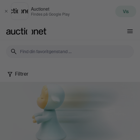
Auctionet
Vis
Luk
Findes på Google Play
Auctionet.com
Filtrer
Contemporary
Art
&
Photography