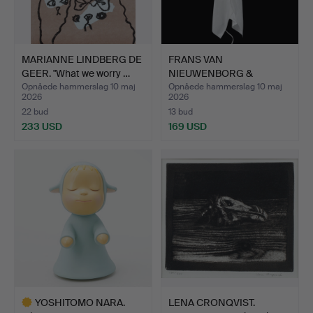
MARIANNE LINDBERG DE
FRANS VAN
GEER. "What we worry …
NIEUWENBORG &
MARTIJN WEGMAN. Væ…
Opnåede hammerslag 10 maj
Opnåede hammerslag 10 maj
2026
2026
22 bud
13 bud
233 USD
169 USD
YOSHITOMO NARA.
LENA CRONQVIST.