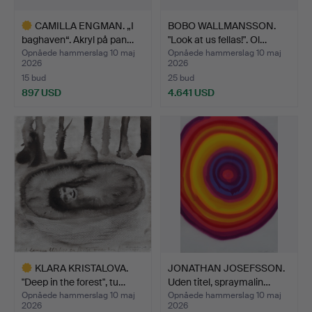
CAMILLA ENGMAN. „I
BOBO WALLMANSSON.
baghaven“. Akryl på pan…
"Look at us fellas!". Ol…
Opnåede hammerslag 10 maj
Opnåede hammerslag 10 maj
2026
2026
15 bud
25 bud
897 USD
4.641 USD
Udvalgt
genstand
KLARA KRISTALOVA.
JONATHAN JOSEFSSON.
"Deep in the forest", tu…
Uden titel, spraymalin…
Opnåede hammerslag 10 maj
Opnåede hammerslag 10 maj
2026
2026