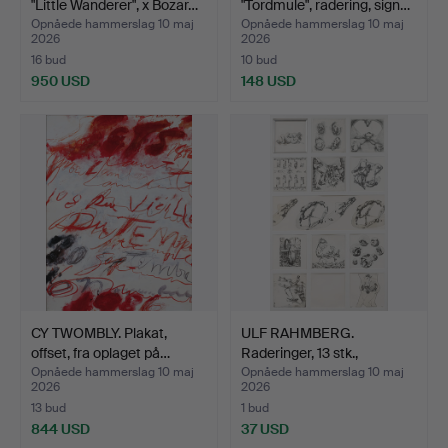
"Little Wanderer", x Bozar…
"Tordmule", radering, sign…
Opnåede hammerslag 10 maj
Opnåede hammerslag 10 maj
2026
2026
16 bud
10 bud
950 USD
148 USD
Udvalgt
genstand
CY TWOMBLY. Plakat,
ULF RAHMBERG.
offset, fra oplaget på…
Raderinger, 13 stk.,
signere…
Opnåede hammerslag 10 maj
Opnåede hammerslag 10 maj
2026
2026
13 bud
1 bud
844 USD
37 USD