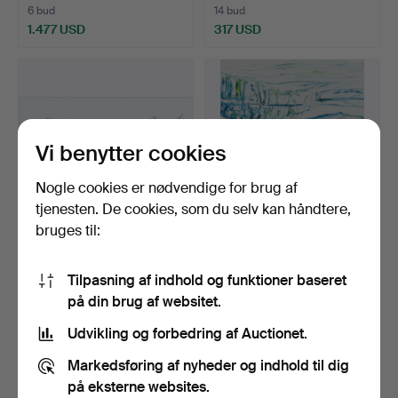
6 bud
14 bud
1.477 USD
317 USD
Udvalgt
genstand
Vi benytter cookies
Nogle cookies er nødvendige for brug af
tjenesten. De cookies, som du selv kan håndtere,
bruges til:
BRITTA MARAKATT-LABBA.
BENGT OLSON. Uden titel,
"Vi", farvelitograf…
olie på lærred, s…
Tilpasning af indhold og funktioner baseret
Opnåede hammerslag 10 maj
Opnåede hammerslag 10 maj
på din brug af websitet.
2026
2026
22 bud
24 bud
Udvikling og forbedring af Auctionet.
465 USD
1.161 USD
Markedsføring af nyheder og indhold til dig
på eksterne websites.