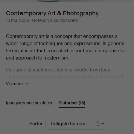
Contemporary Art & Photography
10 maj 2026
· Göteborgs Auktionsverk
Contemporary art is a concept that encompasses a
wider range of techniques and expressions. In general
terms, it is art that is created in our time, a response to
and approach to modernism.
Our special auction contains artworks from local,
national and international artists that show the breadth
Vis mere
that contemporary art represents, including Karin
Wikström, Eva Zethraeus, Yoshitomo Nara, Bobo
Wallmansson, Klara Kristalova and Britta Marakatt-
Igangværende auktioner
Slutpriser
(18)
Labba.
Welcome to take a look at the catalogue and discover
Slutpriser
Sorter
some of the artists who are part of the contemporary art
scene!