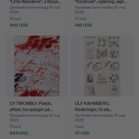
"Little Wanderer", x Bozar…
"Tordmule", radering, sign…
Opnåede hammerslag 10 maj
Opnåede hammerslag 10 maj
2026
2026
16 bud
10 bud
949 USD
148 USD
Udvalgt
genstand
CY TWOMBLY. Plakat,
ULF RAHMBERG.
offset, fra oplaget på…
Raderinger, 13 stk.,
signere…
Opnåede hammerslag 10 maj
Opnåede hammerslag 10 maj
2026
2026
13 bud
1 bud
844 USD
37 USD