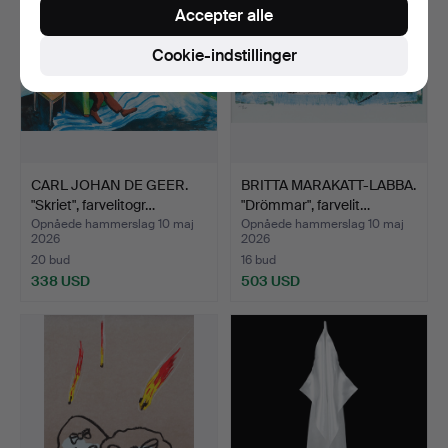
Accepter alle
Cookie-indstillinger
CARL JOHAN DE GEER.
BRITTA MARAKATT-LABBA.
"Skriet", farvelitogr…
"Drömmar", farvelit…
Opnåede hammerslag 10 maj
Opnåede hammerslag 10 maj
2026
2026
20 bud
16 bud
338 USD
503 USD