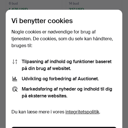
6 bud
14 bud
1.476 USD
317 USD
Udvalgt
Vi benytter cookies
genstand
Nogle cookies er nødvendige for brug af
tjenesten. De cookies, som du selv kan håndtere,
bruges til:
Tilpasning af indhold og funktioner baseret
på din brug af websitet.
Udvikling og forbedring af Auctionet.
BRITTA MARAKATT-LABBA.
BENGT OLSON. Uden titel,
"Vi", farvelitograf…
olie på lærred, s…
Markedsføring af nyheder og indhold til dig
Opnåede hammerslag 10 maj
Opnåede hammerslag 10 maj
på eksterne websites.
2026
2026
22 bud
24 bud
464 USD
1.160 USD
Du kan læse mere i vores
integritetspolitik
.