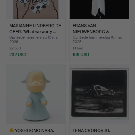
MARIANNE LINDBERG DE
FRANS VAN
GEER. "What we worry …
NIEUWENBORG &
MARTIJN WEGMAN. Væ…
Opnåede hammerslag 10 maj
Opnåede hammerslag 10 maj
2026
2026
22 bud
13 bud
232 USD
169 USD
YOSHITOMO NARA.
LENA CRONQVIST.