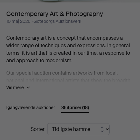
Contemporary Art & Photography
10 maj 2026
· Göteborgs Auktionsverk
Contemporary art is a concept that encompasses a
wider range of techniques and expressions. In general
terms, it is art that is created in our time, a response to
and approach to modernism.
Our special auction contains artworks from local,
national and international artists that show the breadth
Vis mere
that contemporary art represents, including Karin
Wikström, Eva Zethraeus, Yoshitomo Nara, Bobo
Wallmansson, Klara Kristalova and Britta Marakatt-
Igangværende auktioner
Slutpriser
(18)
Labba.
Welcome to take a look at the catalogue and discover
Slutpriser
Sorter
some of the artists who are part of the contemporary art
scene!