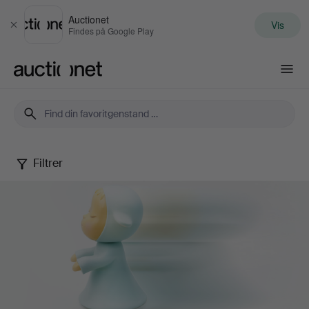
Auctionet
Vis
Luk
Findes på Google Play
Auctionet.com
Filtrer
Contemporary
Art
&
Photography