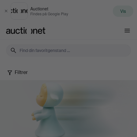
Auctionet
Vis
Luk
Findes på Google Play
Auctionet.com
Filtrer
Contemporary
Art
&
Photography