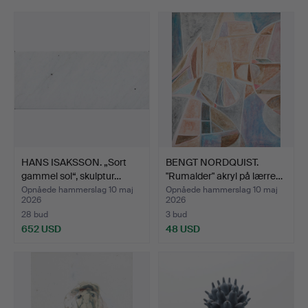
HANS ISAKSSON. „Sort
BENGT NORDQUIST.
gammel sol“, skulptur…
"Rumalder" akryl på lærre…
Opnåede hammerslag 10 maj
Opnåede hammerslag 10 maj
2026
2026
28 bud
3 bud
652 USD
48 USD