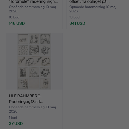
"Tordmule", radering, sign…
offset, fra oplaget på…
Opnåede hammerslag 10 maj
Opnåede hammerslag 10 maj
2026
2026
10 bud
13 bud
148 USD
841 USD
ULF RAHMBERG.
Raderinger, 13 stk.,
signere…
Opnåede hammerslag 10 maj
2026
1 bud
37 USD