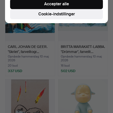
Accepter alle
Cookie-indstillinger
CARL JOHAN DE GEER.
BRITTA MARAKATT-LABBA.
"Skriet", farvelitogr…
"Drömmar", farvelit…
Opnåede hammerslag 10 maj
Opnåede hammerslag 10 maj
2026
2026
20 bud
16 bud
337 USD
502 USD