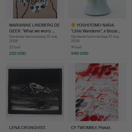
MARIANNE LINDBERG DE
YOSHITOMO NARA.
GEER. "What we worry …
"Little Wanderer", x Bozar…
Opnåede hammerslag 10 maj
Opnåede hammerslag 10 maj
2026
2026
22 bud
16 bud
232 USD
946 USD
Udvalgt
genstand
LENA CRONQVIST.
CY TWOMBLY. Plakat,