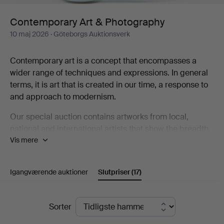
Contemporary Art & Photography
10 maj 2026
· Göteborgs Auktionsverk
Contemporary art is a concept that encompasses a
wider range of techniques and expressions. In general
terms, it is art that is created in our time, a response to
and approach to modernism.
Our special auction contains artworks from local,
national and international artists that show the breadth
Vis mere
that contemporary art represents, including Karin
Wikström, Eva Zethraeus, Yoshitomo Nara, Bobo
Wallmansson, Klara Kristalova and Britta Marakatt-
Igangværende auktioner
Slutpriser
(17)
Labba.
Welcome to take a look at the catalogue and discover
Slutpriser
Sorter
some of the artists who are part of the contemporary art
scene!