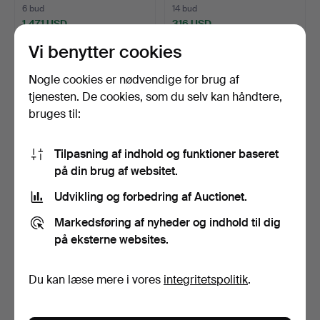
6 bud
14 bud
1.471 USD
316 USD
Udvalgt
Vi benytter cookies
genstand
Nogle cookies er nødvendige for brug af
tjenesten. De cookies, som du selv kan håndtere,
bruges til:
Tilpasning af indhold og funktioner baseret
på din brug af websitet.
Udvikling og forbedring af Auctionet.
BRITTA MARAKATT-LABBA.
BENGT OLSON. Uden titel,
"Vi", farvelitograf…
olie på lærred, s…
Markedsføring af nyheder og indhold til dig
Opnåede hammerslag 10 maj
Opnåede hammerslag 10 maj
på eksterne websites.
2026
2026
22 bud
24 bud
463 USD
1.156 USD
Du kan læse mere i vores
integritetspolitik
.