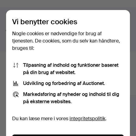
Søgetips
Vi benytter cookies
Vi søger automatisk på dele af ord. Søger du efter
Nogle cookies er nødvendige for brug af
bånd
, finder vi også
arm
bånd
sur
.
tjenesten. De cookies, som du selv kan håndtere,
bruges til:
Tilpasning af indhold og funktioner baseret
Her er genstande fra vores arkiv, der
på din brug af websitet.
matcher din søgning
Udvikling og forbedring af Auctionet.
Vis alle genstande
Markedsføring af nyheder og indhold til dig
på eksterne websites.
Du kan læse mere i vores
integritetspolitik
.