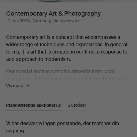
Contemporary Art & Photography
10 maj 2026
· Göteborgs Auktionsverk
Contemporary art is a concept that encompasses a
wider range of techniques and expressions. In general
terms, it is art that is created in our time, a response to
and approach to modernism.
Our special auction contains artworks from local,
national and international artists that show the breadth
Vis mere
that contemporary art represents, including Karin
Wikström, Eva Zethraeus, Yoshitomo Nara, Bobo
Wallmansson, Klara Kristalova and Britta Marakatt-
Igangværende auktioner
(0)
Slutpriser
Labba.
Welcome to take a look at the catalogue and discover
Igangværende
Vi har desværre ingen genstande, der matcher din
some of the artists who are part of the contemporary art
søgning.
auktioner
scene!