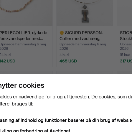
PERLECOLLIER, dyrkede
SIGURD PERSSON.
STIGBE
ferskvandsperler med…
Collier med vedhæng,
Stock
sterl…
Opnåede hammerslag 6 maj
Opnåede hammerslag 6 maj
Opnåed
2026
2026
2026
24 bud
4 bud
15 bud
142 USD
465 USD
317 U
Udvalgt
genstand
nytter cookies
okies er nødvendige for brug af tjenesten. De cookies, som d
ere, bruges til:
pasning af indhold og funktioner baseret på din brug af websit
ikling og forbedring af Auctionet.