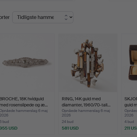
lutpriser
orter
BROCHE, 18K hvidguld
RING, 14K guld med
SKJO
med rosenslipede og æ…
diamanter, 1960/70-tall…
guld m
Opnåede hammerslag 6 maj
Opnåede hammerslag 6 maj
Opnåed
2026
2026
2026
6 bud
24 bud
4 bud
955 USD
581 USD
211 U