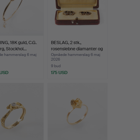
G, 18K guld, C.G.
BESLAG, 2 stk.,
rg, Stockhol…
rosenslebne diamanter og
g…
e hammerslag 6 maj
Opnåede hammerslag 6 maj
2026
9 bud
 USD
175 USD