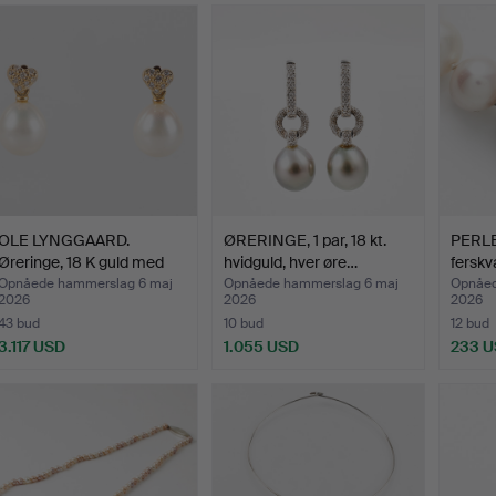
OLE LYNGGAARD.
ØRERINGE, 1 par, 18 kt.
PERLE
Øreringe, 18 K guld med
hvidguld, hver øre…
fersk
bri…
Opnåede hammerslag 6 maj
Opnåede hammerslag 6 maj
Opnåed
2026
2026
2026
43 bud
10 bud
12 bud
3.117 USD
1.055 USD
233 