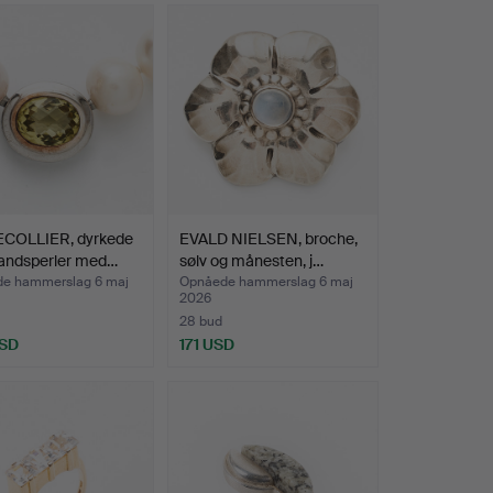
COLLIER, dyrkede
EVALD NIELSEN, broche,
vandsperler med…
sølv og månesten, j…
e hammerslag 6 maj
Opnåede hammerslag 6 maj
2026
28 bud
USD
171 USD