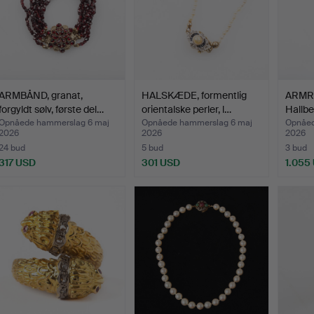
ARMBÅND, granat,
HALSKÆDE, formentlig
ARMRIN
forgyldt sølv, første del…
orientalske perler, l…
Hallbe
Opnåede hammerslag 6 maj
Opnåede hammerslag 6 maj
Opnåed
2026
2026
2026
24 bud
5 bud
3 bud
317 USD
301 USD
1.055