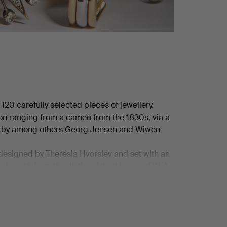
0 carefully selected pieces of jewellery.
ion ranging from a cameo from the 1830s, via a
ces by among others Georg Jensen and Wiwen
 designed by Theresia Hvorslev and set with an
 a brooch from the distinguished house of W. A.
d bouton pearl – a small masterpiece in its own
turing a brilliant-cut diamond of no less than
ckeskvalitén!