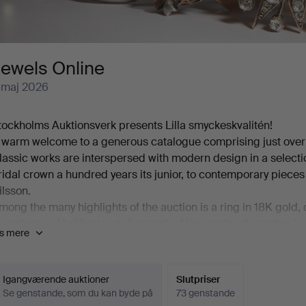
Jewels Online
 maj 2026
tockholms Auktionsverk presents Lilla smyckeskvalitén!
 warm welcome to a generous catalogue comprising just over 12
lassic works are interspersed with modern design in a select
ridal crown a hundred years its junior, to contemporary pie
ilsson.
mong the many highlights of the auction is a ring in 18K gold,
bundance of brilliant-cut diamonds. Also worthy of mention is
is mere
olin in platinum, set with a cultured, beautifully button-shape
ight. And then there is a truly exquisite ring by Jarl Sandin fea
.62 ct.
Igangværende auktioner
Slutpriser
nce again, welcome to Stockholms Auktionsverk and Lilla smy
Se genstande, som du kan byde på
73 genstande