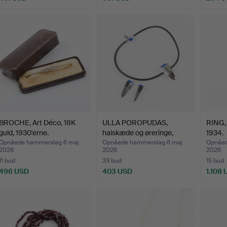
dvalgt
enstand
BROCHE, Art Déco, 18K
ULLA POROPUDAS,
RING, 
guld, 1930'erne.
halskæde og øreringe,
1934.
sølv…
Opnåede hammerslag 6 maj
Opnåede hammerslag 6 maj
Opnåed
2026
2026
2026
11 bud
33 bud
15 bud
496 USD
403 USD
1.108