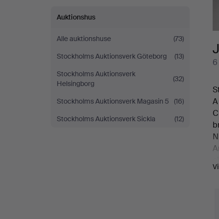
Auktionshus
Alle auktionshuse
(73)
Stockholms Auktionsverk Göteborg
(13)
6
Stockholms Auktionsverk
(32)
Helsingborg
S
A
Stockholms Auktionsverk Magasin 5
(16)
C
Stockholms Auktionsverk Sickla
(12)
b
N
A
a
V
B
r
3
O