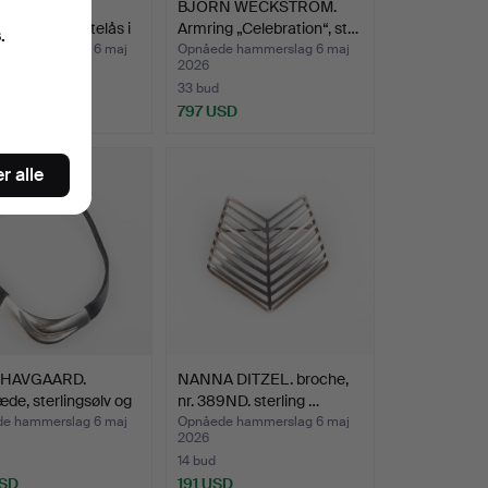
LYNGGAARD.
BJÖRN WECKSTRÖM.
de med hjertelås i
Armring „Celebration“, st…
.
e hammerslag 6 maj
Opnåede hammerslag 6 maj
2026
33 bud
 USD
797 USD
r alle
 HAVGAARD.
NANNA DITZEL. broche,
de, sterlingsølv og
nr. 389ND. sterling …
e hammerslag 6 maj
Opnåede hammerslag 6 maj
2026
14 bud
USD
191 USD