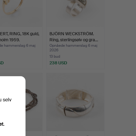
RT, RING, 18K guld,
BJÖRN WECKSTRÖM.
holm 1959.
Ring, sterlingsølv og gra…
e hammerslag 6 maj
Opnåede hammerslag 6 maj
2026
13 bud
SD
238 USD
u selv
et.