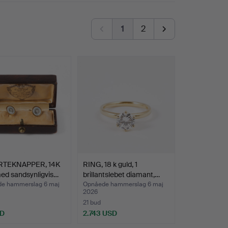
1
2
RTEKNAPPER, 14K
RING, 18 k guld, 1
ed sandsynligvis…
brillantslebet diamant,…
e hammerslag 6 maj
Opnåede hammerslag 6 maj
2026
21 bud
SD
2.743 USD