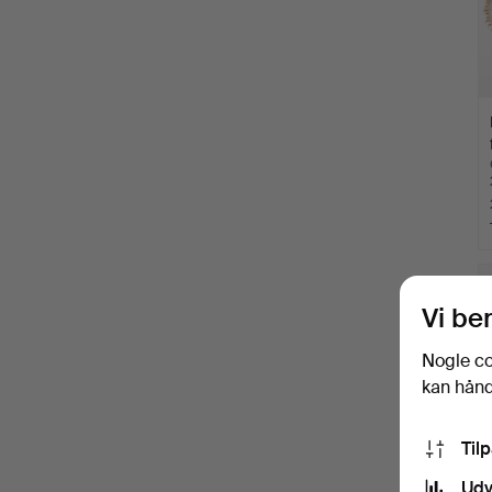
Vi be
Nogle co
kan håndt
Til
Udv